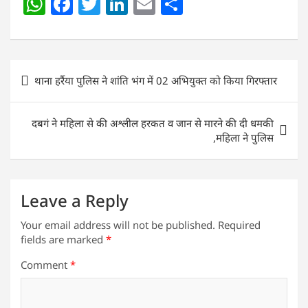
W
F
T
Li
E
S
h
a
w
n
m
h
at
c
itt
k
ai
ar
s
e
er
e
l
e
Post
थाना हर्रैया पुलिस ने शांति भंग में 02 अभियुक्त को किया गिरफ्तार
A
b
dI
navigation
p
o
n
दबगं ने महिला से की अश्लील हरकत व जान से मारने की दी धमकी
p
o
,महिला ने पुलिस
k
Leave a Reply
Your email address will not be published.
Required
fields are marked
*
Comment
*