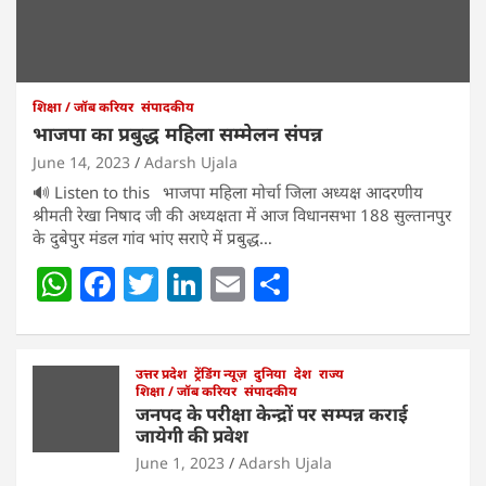
शिक्षा / जॉब करियर
संपादकीय
भाजपा का प्रबुद्ध महिला सम्मेलन संपन्न
June 14, 2023
Adarsh Ujala
🔊 Listen to this भाजपा महिला मोर्चा जिला अध्यक्ष आदरणीय
श्रीमती रेखा निषाद जी की अध्यक्षता में आज विधानसभा 188 सुल्तानपुर
के दुबेपुर मंडल गांव भांए सराऐ में प्रबुद्ध…
W
F
T
Li
E
S
h
a
w
n
m
h
at
c
itt
k
ai
ar
s
e
उत्तर प्रदेश
er
ट्रेंडिंग न्यूज़
e
l
दुनिया
e
देश
राज्य
शिक्षा / जॉब करियर
संपादकीय
A
b
dI
जनपद के परीक्षा केन्द्रों पर सम्पन्न कराई
जायेगी की प्रवेश
p
o
n
June 1, 2023
Adarsh Ujala