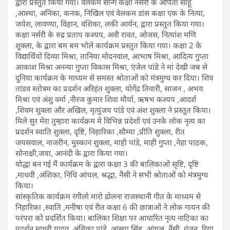
द्वारा प्रस्तुत किया गया। वेलकम सॉन्ग कक्षा नर्सरी के अर्पिता साहू
,आस्था, अनिका, कनक, निखिल एवं वेलकम डांस कक्षा एक के नित्या,
जयेश, लावण्या, विहान, वंशिका, लकी आर्यन, द्वारा प्रस्तुत किया गया।
कक्षा नर्सरी के रुद्र प्रताप कश्यप, अवी रावत, ओजस, नित्यांश मणि
शुक्ला, के द्वारा बम बम भोले कार्यक्रम प्रस्तुत किया गया। कक्षा 2 के
विद्यार्थियों दिव्या मिश्रा, तानिया मोदनवाल, आभाष मिश्रा, आदित्य गुप्ता
आकाश मिश्रा अनन्या गुप्ता विकास मिश्रा, एंजेल पांडे ने मां देखी जब से
दुनिया कार्यक्रम के माध्यम से समस्त श्रोताओं को मंत्रमुग्ध कर दिया। शिव
तांडव स्तोत्रम का प्रदर्शन अरिहंत शुक्ला, योगेंद्र तिवारी, साजन , अभय
मिश्रा एवं अंशु वर्मा ,नीरज कुमार शिवा मौर्या, ऋषभ कश्यप ,आदर्श
,शिवम शुक्ला और अखिल, मृत्युंजय पांडे एवं अंश शुक्ला ने प्रस्तुत किया।
मिले सुर मेरा तुम्हारा कार्यक्रम मे विभिन्न प्रदेशों एवं उनके लोक नृत्य का
प्रदर्शन स्वाति शुक्ला, दृष्टि, निहारिका ,सौम्या ,प्रीति शुक्ला, रीत
जयसवाल, नाजरीन, मुस्कान शुक्ला, माही पांडे, माही गुप्ता ,नेहा पाठक,
सोनाक्षी,जया, आनंदी के द्वारा किया गया।
योद्धा बन गई मैं कार्यक्रम के द्वारा कक्षा 3 की बालिकाओं सृष्टि, दृष्टि
,माधवी ,अंशिका, निधि आंचल, श्रद्धा, नैंसी ने सभी श्रोताओं को मंत्रमुग्ध
किया।
सांस्कृतिक कार्यक्रम रंगीलो मारो ढोलना राजस्थानी गीत के माध्यम से
निहारिका ,स्वाति ,मनीषा एवं रीत कक्षा 6 की छात्राओं ने लोक गायन की
परंपरा को प्रदर्शित किया। बालिका शिक्षा पर आधारित नृत्य नाटिका का
प्रदर्शन माधुरी यादव, अंशिका पांडे ,आस्था सिंह, आंचल, नैंसी, गुंजन ,रिया