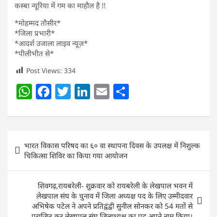
कस्बा न्यूरिया में गम का माहौल है !!
*मोहम्मद तौसीर*
*जिला प्रभारी*
*आदर्श उजाला लाइव न्यूज़*
*पीलीभीत से*
Post Views:
334
W
F
T
Li
E
S
h
a
w
n
m
h
at
c
itt
k
ai
ar
s
e
er
e
l
e
Post
भारत विकास परिषद का ६० वा स्थापना दिवस के उपलक्ष में निशुल्क
A
b
dI
navigation
चिकित्सा शिविर का किया गया आयोजन
p
o
n
p
o
शिवगढ़,रायबरेली- शुक्रवार को रायबरेली के लेखपाल भवन में
k
लेखपाल संघ के चुनाव में जिला अध्यक्ष पद के लिए उम्मीदवार
अभिषेक पटेल ने अपने प्रतिद्वंद्वी सुनील सोनकर को 54 मतों से
पराजित कर लेखपाल संघ जिलाध्यक्ष का पद अपने नाम किया।