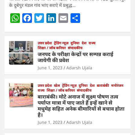
के दुबेपुर मंडल गांव भांए सराऐ में प्रबुद्ध…
W
F
T
Li
E
S
h
a
w
n
m
h
at
c
itt
k
ai
ar
s
e
उत्तर प्रदेश
er
ट्रेंडिंग न्यूज़
e
l
दुनिया
e
देश
राज्य
शिक्षा / जॉब करियर
संपादकीय
A
b
dI
जनपद के परीक्षा केन्द्रों पर सम्पन्न कराई
जायेगी की प्रवेश
p
o
n
June 1, 2023
Adarsh Ujala
p
o
k
उत्तर प्रदेश
खेल
ट्रेंडिंग न्यूज़
दुनिया
देश
बाराबंकी
मनोरंजन
राज्य
शिक्षा / जॉब करियर
संपादकीय
बाराबंकी। मोटे अनाज में सूक्ष्म पोषण तत्व
पर्याप्त मात्रा में पाए जाते हैं इन्हें खाने से
मधुमेह सहित अनेक बीमारियों से बचाव होता
है।
June 1, 2023
Adarsh Ujala