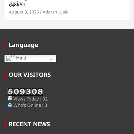
हड़कंप।
August 3, 2026
Adarsh Ujala
Language
Hindi
OUR VISITORS
Views Today : 92
Who's Online : 3
RECENT NEWS