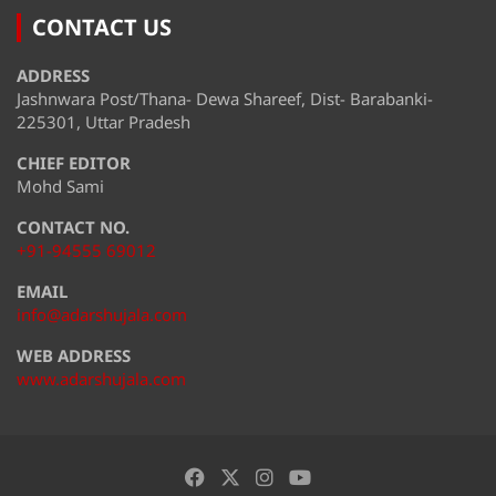
CONTACT US
ADDRESS
Jashnwara Post/Thana- Dewa Shareef, Dist- Barabanki-
225301, Uttar Pradesh
CHIEF EDITOR
Mohd Sami
CONTACT NO.
+91-94555 69012
EMAIL
info@adarshujala.com
WEB ADDRESS
www.adarshujala.com