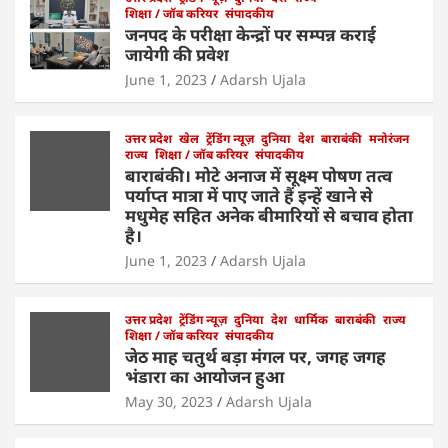
s
e
er
e
l
e
शिक्षा / जॉब करियर
संपादकीय
A
b
dI
जनपद के परीक्षा केन्द्रों पर सम्पन्न कराई
जायेगी की प्रवेश
p
o
n
June 1, 2023
Adarsh Ujala
p
o
k
उत्तर प्रदेश
खेल
ट्रेंडिंग न्यूज़
दुनिया
देश
बाराबंकी
मनोरंजन
राज्य
शिक्षा / जॉब करियर
संपादकीय
बाराबंकी। मोटे अनाज में सूक्ष्म पोषण तत्व
पर्याप्त मात्रा में पाए जाते हैं इन्हें खाने से
मधुमेह सहित अनेक बीमारियों से बचाव होता
है।
June 1, 2023
Adarsh Ujala
उत्तर प्रदेश
ट्रेंडिंग न्यूज़
दुनिया
देश
धार्मिक
बाराबंकी
राज्य
शिक्षा / जॉब करियर
संपादकीय
जेठ माह चतुर्थ बड़ा मंगल पर, जगह जगह
भंडारा का आयोजन हुआ
May 30, 2023
Adarsh Ujala