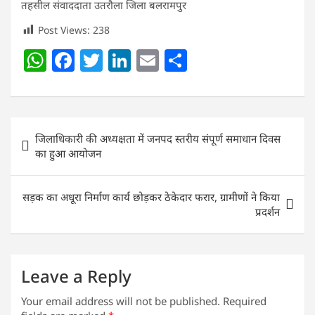
तहसील संवाददाता उतरौला जिला बलरामपुर
Post Views:
238
W
F
T
Li
E
S
h
a
w
n
m
h
at
c
itt
k
ai
ar
s
e
er
e
l
e
Post
जिलाधिकारी की अध्यक्षता में जनपद स्तरीय संपूर्ण समाधान दिवस
A
b
dI
navigation
का हुआ आयोजन
p
o
n
p
o
सड़क का अधूरा निर्माण कार्य छोड़कर ठेकेदार फरार, ग्रामीणों ने किया
k
प्रदर्शन
Leave a Reply
Your email address will not be published.
Required