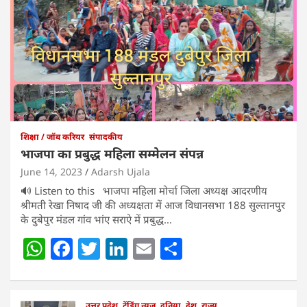
शिक्षा / जॉब करियर
संपादकीय
भाजपा का प्रबुद्ध महिला सम्मेलन संपन्न
June 14, 2023
Adarsh Ujala
🔊 Listen to this भाजपा महिला मोर्चा जिला अध्यक्ष आदरणीय
श्रीमती रेखा निषाद जी की अध्यक्षता में आज विधानसभा 188 सुल्तानपुर
के दुबेपुर मंडल गांव भांए सराऐ में प्रबुद्ध…
W
F
T
Li
E
S
h
a
w
n
m
h
at
c
itt
k
ai
ar
उत्तर प्रदेश
ट्रेंडिंग न्यूज़
दुनिया
देश
राज्य