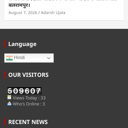
बलरामपुर।
August 7, 2026
Adarsh Ujala
Language
Hindi
OUR VISITORS
Views Today : 33
Who's Online : 3
RECENT NEWS