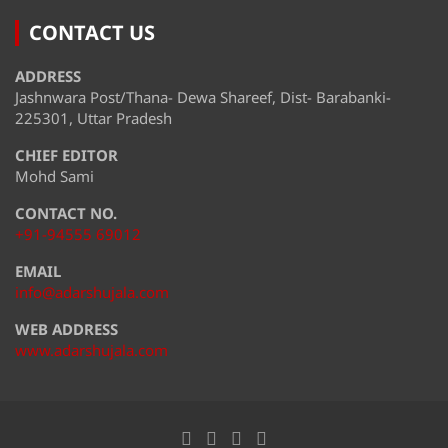
CONTACT US
ADDRESS
Jashnwara Post/Thana- Dewa Shareef, Dist- Barabanki-
225301, Uttar Pradesh
CHIEF EDITOR
Mohd Sami
CONTACT NO.
+91-94555 69012
EMAIL
info@adarshujala.com
WEB ADDRESS
www.adarshujala.com