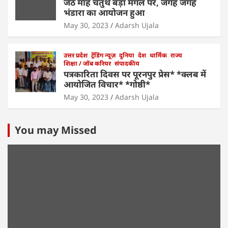
जेठ माह चतुर्थ बड़ा मंगल पर, जगह जगह
भंडारा का आयोजन हुआ
May 30, 2023
Adarsh Ujala
उत्तर प्रदेश
ट्रेंडिंग न्यूज़
दुनिया
देश
धार्मिक
राज्य
शिक्षा / जॉब करियर
संपादकीय
पत्रकारिता दिवस पर पूरनपुर प्रेस* *क्लब में
आयोजित विचार* *गोष्ठी*
May 30, 2023
Adarsh Ujala
You may Missed