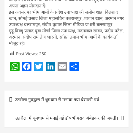
अपना अहम योगदान दें।
इस अवसर पर भीम आर्मी के प्रदेश उपाध्यक्ष श्री सलीम शाह, दिलशाद
खान, सोमई प्रसाद जिला महासचिव बलरामपुर ,शाबान खान, अरमान नगर
उपाध्यक्ष बलरामपुर, संदीप कुमार जिला मीडिया प्रभारी बलरामपुर
गुड्डू,विष्णु प्रसाद युवा मोर्चा जिला उपाध्यक्ष, मदनलाल सावन, प्रदीप पटेल,
अरमान ,संदीप राम तेज भारती, सहित तमाम भीम आर्मी के कार्यकर्ता
मौजूद रहे।
Post Views:
250
W
F
T
Li
E
S
h
a
w
n
m
h
at
c
itt
k
ai
ar
s
e
er
e
l
e
Post
उतरौला गुरुद्वारा में धूमधाम से मनाया गया बैसाखी पर्व
A
b
dI
navigation
p
o
n
उतरौला में धूमधाम से मनाई गई डॉ० भीमराव अंबेडकर की जयंती।
p
o
k