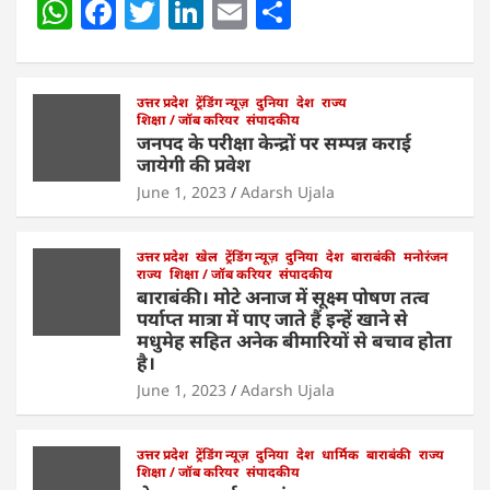
W
F
T
Li
E
S
h
a
w
n
m
h
at
c
itt
k
ai
ar
s
e
उत्तर प्रदेश
er
ट्रेंडिंग न्यूज़
e
l
दुनिया
e
देश
राज्य
शिक्षा / जॉब करियर
संपादकीय
A
b
dI
जनपद के परीक्षा केन्द्रों पर सम्पन्न कराई
जायेगी की प्रवेश
p
o
n
June 1, 2023
Adarsh Ujala
p
o
k
उत्तर प्रदेश
खेल
ट्रेंडिंग न्यूज़
दुनिया
देश
बाराबंकी
मनोरंजन
राज्य
शिक्षा / जॉब करियर
संपादकीय
बाराबंकी। मोटे अनाज में सूक्ष्म पोषण तत्व
पर्याप्त मात्रा में पाए जाते हैं इन्हें खाने से
मधुमेह सहित अनेक बीमारियों से बचाव होता
है।
June 1, 2023
Adarsh Ujala
उत्तर प्रदेश
ट्रेंडिंग न्यूज़
दुनिया
देश
धार्मिक
बाराबंकी
राज्य
शिक्षा / जॉब करियर
संपादकीय