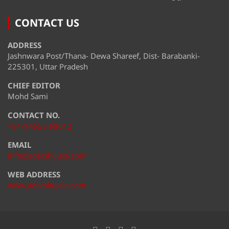
CONTACT US
ADDRESS
Jashnwara Post/Thana- Dewa Shareef, Dist- Barabanki-
225301, Uttar Pradesh
CHIEF EDITOR
Mohd Sami
CONTACT NO.
+91-94555 69012
EMAIL
info@adarshujala.com
WEB ADDRESS
www.adarshujala.com