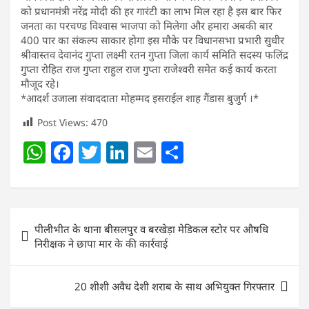
को प्रधानमंत्री नरेंद्र मोदी की हर गारंटी का लाभ मिल रहा है इस बार फिर
जनता का परचण्ड विश्वास भाजपा को मिलेगा और हमारा अबकी बार
400 पार का संकल्प साकार होगा इस मौके पर विधानसभा प्रभारी सुधीर
श्रीवास्तव देवानंद गुप्ता लक्ष्मी रतन गुप्ता जिला कार्य समिति सदस्य फलिंद्र
गुप्ता रोहित राज गुप्ता राहुल राज गुप्ता राजेश्वरी समेत कई कार्य करता
मौजूद रहे।
*आदर्श उजाला संवाददाता मोहम्मद इसराईल शाह गैंडास बुजुर्ग ।*
Post Views:
470
W
F
T
Li
E
S
h
a
w
n
m
h
at
c
itt
k
ai
ar
s
e
er
e
l
e
Post
पीलीभीत के थाना बीसलपुर व बरखेड़ा मेडिकल स्टोर पर औषधि
A
b
dI
navigation
निरीक्षक ने छापा मार के की कार्रवाई
p
o
n
p
o
20 शीशी अवैध देशी शराब के साथ अभियुक्त गिरफ्तार
k