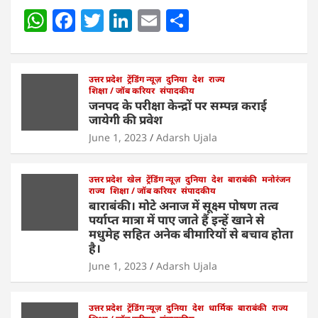
W
F
T
Li
E
S
h
a
w
n
m
h
at
c
itt
k
ai
ar
s
e
उत्तर प्रदेश
er
ट्रेंडिंग न्यूज़
e
l
दुनिया
e
देश
राज्य
शिक्षा / जॉब करियर
संपादकीय
A
b
dI
जनपद के परीक्षा केन्द्रों पर सम्पन्न कराई
जायेगी की प्रवेश
p
o
n
June 1, 2023
Adarsh Ujala
p
o
k
उत्तर प्रदेश
खेल
ट्रेंडिंग न्यूज़
दुनिया
देश
बाराबंकी
मनोरंजन
राज्य
शिक्षा / जॉब करियर
संपादकीय
बाराबंकी। मोटे अनाज में सूक्ष्म पोषण तत्व
पर्याप्त मात्रा में पाए जाते हैं इन्हें खाने से
मधुमेह सहित अनेक बीमारियों से बचाव होता
है।
June 1, 2023
Adarsh Ujala
उत्तर प्रदेश
ट्रेंडिंग न्यूज़
दुनिया
देश
धार्मिक
बाराबंकी
राज्य