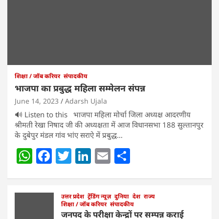
शिक्षा / जॉब करियर
संपादकीय
भाजपा का प्रबुद्ध महिला सम्मेलन संपन्न
June 14, 2023
Adarsh Ujala
🔊 Listen to this भाजपा महिला मोर्चा जिला अध्यक्ष आदरणीय
श्रीमती रेखा निषाद जी की अध्यक्षता में आज विधानसभा 188 सुल्तानपुर
के दुबेपुर मंडल गांव भांए सराऐ में प्रबुद्ध…
W
F
T
Li
E
S
h
a
w
n
m
h
at
c
itt
k
ai
ar
s
e
उत्तर प्रदेश
er
ट्रेंडिंग न्यूज़
e
l
दुनिया
e
देश
राज्य
शिक्षा / जॉब करियर
संपादकीय
A
b
dI
जनपद के परीक्षा केन्द्रों पर सम्पन्न कराई