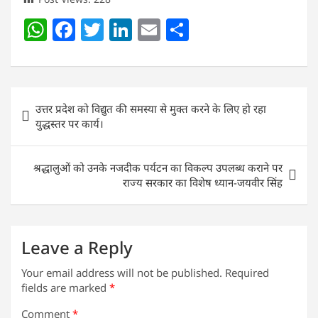
W
F
T
Li
E
S
h
a
w
n
m
h
at
c
itt
k
ai
ar
s
e
er
e
l
e
Post
उत्तर प्रदेश को विद्युत की समस्या से मुक्त करने के लिए हो रहा
A
b
dI
navigation
युद्धस्तर पर कार्य।
p
o
n
p
o
श्रद्धालुओं को उनके नजदीक पर्यटन का विकल्प उपलब्ध कराने पर
k
राज्य सरकार का विशेष ध्यान-जयवीर सिंह
Leave a Reply
Your email address will not be published.
Required
fields are marked
*
Comment
*