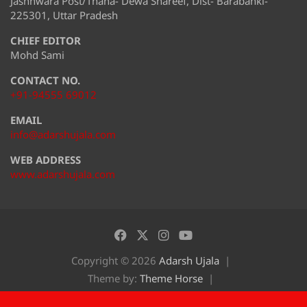
Jashnwara Post/Thana- Dewa Shareef, Dist- Barabanki-
225301, Uttar Pradesh
CHIEF EDITOR
Mohd Sami
CONTACT NO.
+91-94555 69012
EMAIL
info@adarshujala.com
WEB ADDRESS
www.adarshujala.com
Copyright © 2026
Adarsh Ujala
Theme by:
Theme Horse
Proudly Powered by:
WordPress