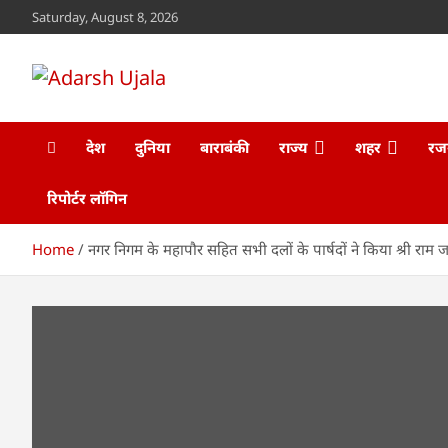
Skip
Saturday, August 8, 2026
to
content
Adarsh Ujala
www.adarshujala.com
देश
दुनिया
बाराबंकी
राज्य
शहर
रज
रिपोर्टर लॉगिन
Home
नगर निगम के महापौर सहित सभी दलों के पार्षदों ने किया श्री राम ज