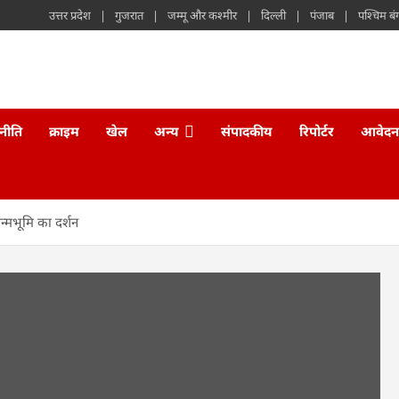
उत्तर प्रदेश
गुजरात
जम्मू और कश्मीर
दिल्ली
पंजाब
पश्चिम बं
नीति
क्राइम
खेल
अन्य
संपादकीय
रिपोर्टर
आवेदन
न्मभूमि का दर्शन