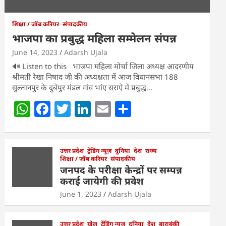
शिक्षा / जॉब करियर
संपादकीय
भाजपा का प्रबुद्ध महिला सम्मेलन संपन्न
June 14, 2023
Adarsh Ujala
🔊 Listen to this भाजपा महिला मोर्चा जिला अध्यक्ष आदरणीय
श्रीमती रेखा निषाद जी की अध्यक्षता में आज विधानसभा 188
सुल्तानपुर के दुबेपुर मंडल गांव भांए सराऐ में प्रबुद्ध…
W
F
T
Li
E
S
h
a
w
n
m
h
at
c
itt
k
ai
ar
s
e
उत्तर प्रदेश
er
ट्रेंडिंग न्यूज़
e
l
दुनिया
e
देश
राज्य
शिक्षा / जॉब करियर
संपादकीय
A
b
dI
जनपद के परीक्षा केन्द्रों पर सम्पन्न
कराई जायेगी की प्रवेश
p
o
n
June 1, 2023
Adarsh Ujala
p
o
k
उत्तर प्रदेश
खेल
ट्रेंडिंग न्यूज़
दुनिया
देश
बाराबंकी