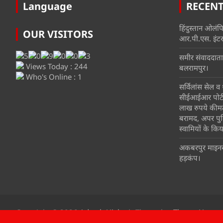
Language
RECEN
हिंदुस्तान ओलंपि
OUR VISITORS
आर.पी.एस. इंटर 
समीर संवाददाता
Views Today : 244
बलरामपुर।
Who's Online : 1
सर्विलांस सेल व थ
सीईआईआर पोर्टल
लाख रुपये कीम
बरामद, अपर पुल
स्वामियों के किया
अकबरपुर माइनर म
हड़कंप।
Copyright © 2026
Adarsh Ujala
Theme by:
Theme Horse