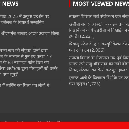
T NEWS
MOST VIEWED NEW
याड 2025 में उत्कृष्ट प्रदर्शन पर
संकल्प कैरियर जहां सेलेक्शन एक संकल
कॉलेज के विद्यार्थी सम्मानित
खलीलाबाद से श्रावस्ती बहराइच तक न
बिछाने का कार्य उतरौला में दिखाई देने से क
 श्रीदत्तगंज बाजार आर्दश उजाला जिला
हर्ष है।
(2,221)
प्रियांशु पटेल के द्वारा कम्युनिकेशन क
गया उदघाटन
(2,006)
ाना स्तर की संयुक्त टीमों द्वारा
 के माध्यम से गुम हुए करीब 17
राजस्व विभाग के लेखपाल संघ पूर्व जिला 
त के 83 मोबाइल फोन किये गये
प्रताप उर्फ राजू श्रीवास्तव का लंबी बीम
िस अधीक्षक द्वारा मोबाइलों को उनके
निधन,परिजनों का रो-रो कर बुरा हाल* 
 गया सुपुर्द
हजरत अली के विलादत में मौके पर उतर
गया जुलूस
(1,725)
ें व्यक्ति का मिला शव लोगों में
Proudly Powered by:
WordPress