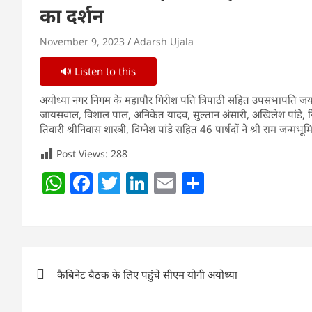
का दर्शन
November 9, 2023
Adarsh Ujala
🔊 Listen to this
अयोध्या नगर निगम के महापौर गिरीश पति त्रिपाठी सहित उपसभापति जय न
जायसवाल, विशाल पाल, अनिकेत यादव, सुल्तान अंसारी, अखिलेश पांडे, रिशु पा
तिवारी श्रीनिवास शास्त्री, विग्नेश पांडे सहित 46 पार्षदों ने श्री राम जन्मभ
Post Views:
288
W
F
T
Li
E
S
h
a
w
n
m
h
at
c
itt
k
ai
ar
s
e
er
e
l
e
Post
A
b
dI
कैबिनेट बैठक के लिए पहुंचे सीएम योगी अयोध्या
navigation
p
o
n