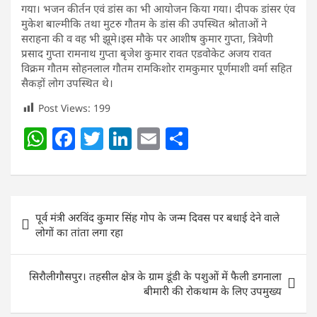
गया। भजन कीर्तन एवं डांस का भी आयोजन किया गया। दीपक डांसर एंव
मुकेश बाल्मीकि तथा मुटरु गौतम के डांस की उपस्थित श्रोताओं ने
सराहना की व वह भी झूमे।इस मौके पर आशीष कुमार गुप्ता, त्रिवेणी
प्रसाद गुप्ता रामनाथ गुप्ता बृजेश कुमार रावत एडवोकेट अजय रावत
विक्रम गौतम सोहनलाल गौतम रामकिशोर रामकुमार पूर्णमाशी वर्मा सहित
सैकड़ों लोग उपस्थित थे।
Post Views:
199
W
F
T
Li
E
S
h
a
w
n
m
h
at
c
itt
k
ai
ar
s
e
er
e
l
e
Post
पूर्व मंत्री अरविंद कुमार सिंह गोप के जन्म दिवस पर बधाई देने वाले
A
b
dI
navigation
लोगों का तांता लगा रहा
p
o
n
p
o
सिरौलीगौसपुर। तहसील क्षेत्र के ग्राम डूंडी के पशुओं में फैली डगनाला
k
बीमारी की रोकथाम के लिए उपमुख्य