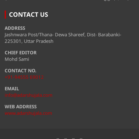
CONTACT US
ADDRESS
Jashnwara Post/Thana- Dewa Shareef, Dist- Barabanki-
225301, Uttar Pradesh
CHIEF EDITOR
Mohd Sami
CONTACT NO.
+91-94555 69012
EMAIL
info@adarshujala.com
WEB ADDRESS
www.adarshujala.com