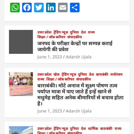
W
F
T
Li
E
S
h
a
w
n
m
h
at
c
itt
k
ai
ar
s
e
उत्तर प्रदेश
er
ट्रेंडिंग न्यूज़
e
l
दुनिया
e
देश
राज्य
शिक्षा / जॉब करियर
संपादकीय
A
b
dI
जनपद के परीक्षा केन्द्रों पर सम्पन्न कराई
जायेगी की प्रवेश
p
o
n
June 1, 2023
Adarsh Ujala
p
o
k
उत्तर प्रदेश
खेल
ट्रेंडिंग न्यूज़
दुनिया
देश
बाराबंकी
मनोरंजन
राज्य
शिक्षा / जॉब करियर
संपादकीय
बाराबंकी। मोटे अनाज में सूक्ष्म पोषण तत्व
पर्याप्त मात्रा में पाए जाते हैं इन्हें खाने से
मधुमेह सहित अनेक बीमारियों से बचाव होता
है।
June 1, 2023
Adarsh Ujala
उत्तर प्रदेश
ट्रेंडिंग न्यूज़
दुनिया
देश
धार्मिक
बाराबंकी
राज्य
शिक्षा / जॉब करियर
संपादकीय