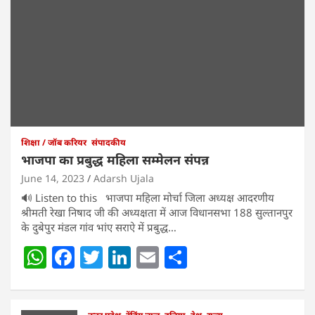
शिक्षा / जॉब करियर
संपादकीय
भाजपा का प्रबुद्ध महिला सम्मेलन संपन्न
June 14, 2023
Adarsh Ujala
🔊 Listen to this भाजपा महिला मोर्चा जिला अध्यक्ष आदरणीय
श्रीमती रेखा निषाद जी की अध्यक्षता में आज विधानसभा 188 सुल्तानपुर
के दुबेपुर मंडल गांव भांए सराऐ में प्रबुद्ध…
W
F
T
Li
E
S
h
a
w
n
m
h
at
c
itt
k
ai
ar