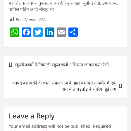
पर शिक्षक अवधेश कुमार, कंचन देवी कुशवाहा, सुनीता देवी, उमाशंकर,
कपिल पांडेय आदि मौजूद रहे।
Post Views:
274
W
F
T
Li
E
S
h
a
w
n
m
h
at
c
itt
k
ai
ar
s
e
er
e
l
e
Post
स्कूली बच्चों ने निकाली स्कूल चलो अभियान जागरूकता रैली
A
b
dI
navigation
p
o
n
जनपद बाराबंकी के थाना सफदरगंज के ग्राम पंचायत अमबौर में एक
p
o
रात में ताबड़तोड़ 4 चोरियां हुई ग्राम
k
Leave a Reply
Your email address will not be published.
Required