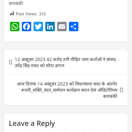
बाराबंकी
Post Views:
316
W
F
T
Li
E
S
h
a
w
n
m
h
at
c
itt
k
ai
ar
s
e
er
e
l
e
Post
12 अक्टूबर 2023 42 करोड़ ठगी पीड़ित जमा कर्ताओं ने सांसद
A
b
dI
navigation
उपेंद्र सिंह रावत को सोपा ज्ञापन
p
o
n
p
o
आज दिनांक 14 अक्टूबर 2023 को विधानसभा सदर के अंतर्गत
k
#नारी_शक्ति_वंदन_सम्मेलन कार्यक्रम स्थान देवां ऑडिटोरियम
बाराबंकी
Leave a Reply