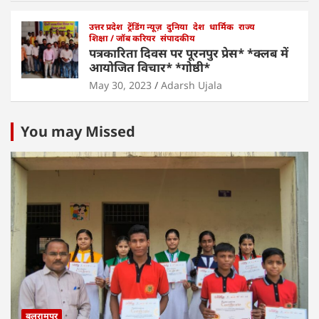
उत्तर प्रदेश
ट्रेंडिंग न्यूज़
दुनिया
देश
धार्मिक
राज्य
शिक्षा / जॉब करियर
संपादकीय
पत्रकारिता दिवस पर पूरनपुर प्रेस* *क्लब में
आयोजित विचार* *गोष्ठी*
May 30, 2023
Adarsh Ujala
You may Missed
बलरामपुर