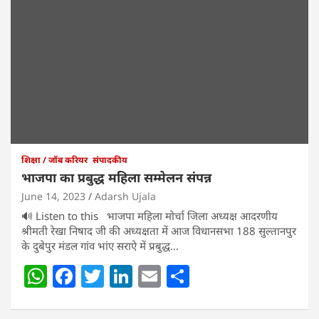
शिक्षा / जॉब करियर
संपादकीय
भाजपा का प्रबुद्ध महिला सम्मेलन संपन्न
June 14, 2023
Adarsh Ujala
🔊 Listen to this भाजपा महिला मोर्चा जिला अध्यक्ष आदरणीय
श्रीमती रेखा निषाद जी की अध्यक्षता में आज विधानसभा 188 सुल्तानपुर
के दुबेपुर मंडल गांव भांए सराऐ में प्रबुद्ध…
W
F
T
Li
E
S
h
a
w
n
m
h