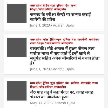
at
c
itt
k
ai
ar
s
e
उत्तर प्रदेश
er
ट्रेंडिंग न्यूज़
e
l
दुनिया
e
देश
राज्य
शिक्षा / जॉब करियर
संपादकीय
A
b
dI
जनपद के परीक्षा केन्द्रों पर सम्पन्न कराई
जायेगी की प्रवेश
p
o
n
June 1, 2023
Adarsh Ujala
p
o
k
उत्तर प्रदेश
खेल
ट्रेंडिंग न्यूज़
दुनिया
देश
बाराबंकी
मनोरंजन
राज्य
शिक्षा / जॉब करियर
संपादकीय
बाराबंकी। मोटे अनाज में सूक्ष्म पोषण तत्व
पर्याप्त मात्रा में पाए जाते हैं इन्हें खाने से
मधुमेह सहित अनेक बीमारियों से बचाव होता
है।
June 1, 2023
Adarsh Ujala
उत्तर प्रदेश
ट्रेंडिंग न्यूज़
दुनिया
देश
धार्मिक
बाराबंकी
राज्य
शिक्षा / जॉब करियर
संपादकीय
जेठ माह चतुर्थ बड़ा मंगल पर, जगह जगह
भंडारा का आयोजन हुआ
May 30, 2023
Adarsh Ujala