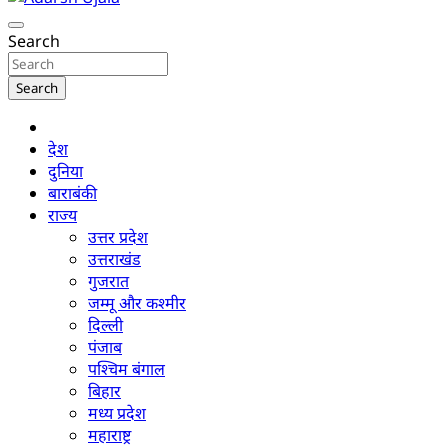
www.adarshujala.com
Adarsh Ujala
Search
Search
देश
दुनिया
बाराबंकी
राज्य
उत्तर प्रदेश
उत्तराखंड
गुजरात
जम्मू और कश्मीर
दिल्ली
पंजाब
पश्चिम बंगाल
बिहार
मध्य प्रदेश
महाराष्ट्र