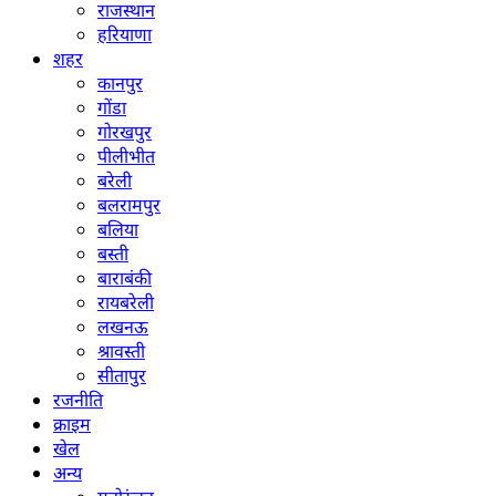
राजस्थान
हरियाणा
शहर
कानपुर
गोंडा
गोरखपुर
पीलीभीत
बरेली
बलरामपुर
बलिया
बस्ती
बाराबंकी
रायबरेली
लखनऊ
श्रावस्ती
सीतापुर
रजनीति
क्राइम
खेल
अन्य