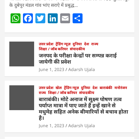
के दुबेपुर मंडल गांव भांए सराऐ में प्रबुद्ध…
W
F
T
Li
E
S
h
a
w
n
m
h
at
c
itt
k
ai
ar
s
e
उत्तर प्रदेश
er
ट्रेंडिंग न्यूज़
e
l
दुनिया
e
देश
राज्य
शिक्षा / जॉब करियर
संपादकीय
A
b
dI
जनपद के परीक्षा केन्द्रों पर सम्पन्न कराई
जायेगी की प्रवेश
p
o
n
June 1, 2023
Adarsh Ujala
p
o
k
उत्तर प्रदेश
खेल
ट्रेंडिंग न्यूज़
दुनिया
देश
बाराबंकी
मनोरंजन
राज्य
शिक्षा / जॉब करियर
संपादकीय
बाराबंकी। मोटे अनाज में सूक्ष्म पोषण तत्व
पर्याप्त मात्रा में पाए जाते हैं इन्हें खाने से
मधुमेह सहित अनेक बीमारियों से बचाव होता
है।
June 1, 2023
Adarsh Ujala