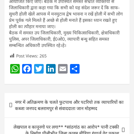
आयोजित किए जाए। बैठक में उपस्थित समस्त संभ्रांत व्यक्तियों से
जिलाधिकारी द्वारा कहा गया कि सभी को यह संदेश जरूर दें कि साफ-
सुथरी होली खेलें आपस में मनमुटाव द्वेष भावना न रखें होली में सभी लोग
प्रेम पूर्वक गले मिलते हैं अच्छे से होली मनाते हैं इसका ध्यान रखते हुए
होली का त्यौहार मनाया जाए।
बैठक में समस्त उप जिलाधिकारी, मुख्य चिकित्साधिकारी, क्षेत्राधिकारी
पुलिस, अपर जिलाधिकारी, ई0ओ0, व्यापारी बन्धु सहित समस्त
सम्बन्धित अधिकारी उपस्थित रहे।हे।
Post Views:
265
W
F
T
Li
E
S
h
a
w
n
m
h
at
c
itt
k
ai
ar
s
e
er
e
l
e
Post
नगर में अतिक्रमण के चलते फुटपाथ और पटरियो तक व्यापारियों का
A
b
dI
navigation
कब्जा जनपद बलरामपुर से संवाददाता जान मोहम्मद
p
o
n
p
o
लेखपाल व कानूनगो पर लगा** *सांठगांठ का आरोप* पानी टक्की
के निर्माण पीलीभीत जिला क्राइम मीडिया इंचार्ज वेद प्रकाश