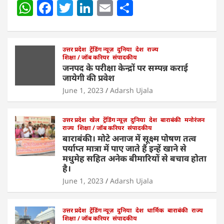
W
F
T
Li
E
S
h
a
w
n
m
h
at
c
itt
k
ai
ar
s
e
उत्तर प्रदेश
er
ट्रेंडिंग न्यूज़
e
l
दुनिया
e
देश
राज्य
शिक्षा / जॉब करियर
संपादकीय
A
b
dI
जनपद के परीक्षा केन्द्रों पर सम्पन्न कराई
जायेगी की प्रवेश
p
o
n
June 1, 2023
Adarsh Ujala
p
o
k
उत्तर प्रदेश
खेल
ट्रेंडिंग न्यूज़
दुनिया
देश
बाराबंकी
मनोरंजन
राज्य
शिक्षा / जॉब करियर
संपादकीय
बाराबंकी। मोटे अनाज में सूक्ष्म पोषण तत्व
पर्याप्त मात्रा में पाए जाते हैं इन्हें खाने से
मधुमेह सहित अनेक बीमारियों से बचाव होता
है।
June 1, 2023
Adarsh Ujala
उत्तर प्रदेश
ट्रेंडिंग न्यूज़
दुनिया
देश
धार्मिक
बाराबंकी
राज्य
शिक्षा / जॉब करियर
संपादकीय