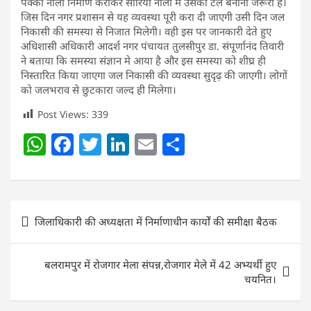
पक्की नाली निर्माण कराकर सीरिया नाला में उसका टेल बनाना जरूरी है।
जिस दिन नगर प्रशासन से यह व्यवस्था पूरी करा दी जाएगी उसी दिन जल
निकासी की समस्या से निजात मिलेगी। वही इस पर जानकारी देते हुए
अधिशासी अधिकारी आदर्श नगर पंचायत तुलसीपुर डा. संपूर्णानंद तिवारी
ने बताया कि समस्या संज्ञान मे आया है और इस समस्या को शीघ्र ही
निस्तारित किया जाएगा जल निकासी की व्यवस्था सुदृढ़ की जाएगी। लोगों
को जलभराव से छुटकारा जल्द ही मिलेगा।
Post Views:
339
W
F
T
Li
E
S
h
a
w
n
m
h
at
c
itt
k
ai
ar
s
e
er
e
l
e
Post
जिलाधिकारी की अध्यक्षता में निर्माणाधीन कार्यों की समीक्षा बैठक
A
b
dI
navigation
p
o
n
बलरामपुर में रोजगार मेला संपन्न,रोजगार मेले में 42 अभ्यर्थी हुए
p
o
चयनित।
k