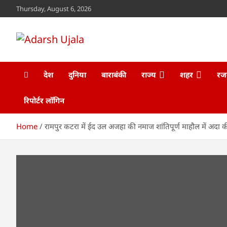
Skip
Thursday, August 6, 2026
to
content
Adarsh Ujala
www.adarshujala.com
देश
दुनिया
बाराबंकी
राज्य
शहर
रज
रिपोर्टर लॉगिन
Home
रामपुर कटरा में ईद उल अजहा की नमाज शांतिपूर्ण माहौल में अदा 