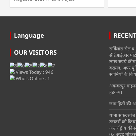
Language
RECEN
सर्विलांस सेल व थ
OUR VISITORS
सीईआईआर पोर्टल
लाख रुपये कीम
बरामद, अपर पुल
Views Today : 946
स्वामियों के किया
Who's Online : 1
अकबरपुर माइनर म
हड़कंप।
छात्र हितों की आ
थाना सफदरगंज प
तस्करों को किय
अन्तर्राष्ट्रीय 
02 अदद मोटरस