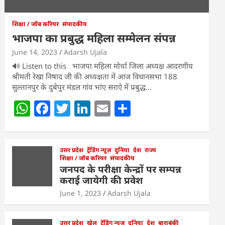
शिक्षा / जॉब करियर
संपादकीय
भाजपा का प्रबुद्ध महिला सम्मेलन संपन्न
June 14, 2023
Adarsh Ujala
🔊 Listen to this भाजपा महिला मोर्चा जिला अध्यक्ष आदरणीय
श्रीमती रेखा निषाद जी की अध्यक्षता में आज विधानसभा 188
सुल्तानपुर के दुबेपुर मंडल गांव भांए सराऐ में प्रबुद्ध…
W
F
T
Li
E
S
h
a
w
n
m
h
at
c
itt
k
ai
ar
s
e
उत्तर प्रदेश
er
ट्रेंडिंग न्यूज़
e
l
दुनिया
e
देश
राज्य
शिक्षा / जॉब करियर
संपादकीय
A
b
dI
जनपद के परीक्षा केन्द्रों पर सम्पन्न
कराई जायेगी की प्रवेश
p
o
n
June 1, 2023
Adarsh Ujala
p
o
k
उत्तर प्रदेश
खेल
ट्रेंडिंग न्यूज़
दुनिया
देश
बाराबंकी