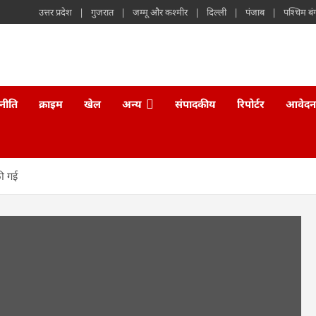
उत्तर प्रदेश
गुजरात
जम्मू और कश्मीर
दिल्ली
पंजाब
पश्चिम बं
नीति
क्राइम
खेल
अन्य
संपादकीय
रिपोर्टर
आवेदन
की गई