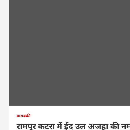
बाराबंकी
रामपुर कटरा में ईद उल अजहा की नमा