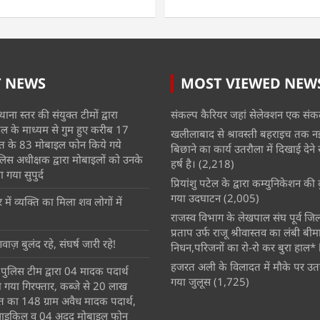
T NEWS
MOST VIEWED NEW
ाना स्तर की संयुक्त टीमों द्वारा
संकल्प कैरियर जहां सेलेक्शन एक संकल
 के माध्यम से गुम हुए करीब 17
खलीलाबाद से श्रावस्ती बहराइच तक न
त के 83 मोबाइल फोन किये गये
बिछाने का कार्य उतरौला में दिखाई देने से क
िस अधीक्षक द्वारा मोबाइलों को उनके
हर्ष है।
(2,218)
 गया सुपुर्द
प्रियांशु पटेल के द्वारा कम्युनिकेशन क
गया उदघाटन
(2,005)
ें व्यक्ति का मिला शव लोगों में
राजस्व विभाग के लेखपाल संघ पूर्व जिला 
प्रताप उर्फ राजू श्रीवास्तव का लंबी बीम
वाज़ बुलंद रहे, संघर्ष जारी रहे!
निधन,परिजनों का रो-रो कर बुरा हाल* 
हजरत अली के विलादत में मौके पर उतर
ुलिस टीम द्वारा 04 मादक पदार्थ
गया जुलूस
(1,725)
ा गया गिरफ्तार, कब्जे से 20 लाख
कीमत का 148 ग्राम अवैध मादक पदार्थ,
ाइकिल व 04 अदद मोबाइल फोन