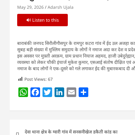
May 29, 2026
Adarsh Ujala
🔊 Listen to this
बाराबंकी जनपद सिरौलीगौसपुर के रामपुर कटरा गांव में ईद उल अजहा का त्यो
सुबह बड़ी संख्या में मुस्लिम समुदाय के लोगों ने नमाज अदा कर देश व प्
इस अवसर पर मुफ़्ती अरक़म, ग्राम प्रधान नियाज अहमद, हाजी उबेदुर्रह्मान, म
व्यवस्था को लेकर चौकी इंचार्ज मुकेश कुमार, एसआई संतोष दीक्षित एवं अ
नमाज के बाद लोगों ने एक-दूसरे को गले लगाकर ईद की मुबारकबाद दी 
Post Views:
67
W
F
T
Li
E
S
h
a
w
n
m
h
at
c
itt
k
ai
ar
s
e
er
e
l
e
Post
A
b
dI
देवा थाना क्षेत्र के ग्वारी गांव में सनसनीखेज डकैती कांड का