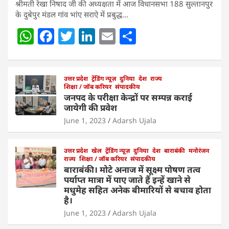
श्रीमती रेखा निषाद जी की अध्यक्षता में आज विधानसभा 188 सुल्तानपुर
के दुबेपुर मंडल गांव भांए सराऐ में प्रबुद्ध…
W
F
T
Li
E
S
h
a
w
n
m
h
at
c
itt
k
ai
ar
s
e
उत्तर प्रदेश
er
ट्रेंडिंग न्यूज़
e
l
दुनिया
e
देश
राज्य
शिक्षा / जॉब करियर
संपादकीय
A
b
dI
जनपद के परीक्षा केन्द्रों पर सम्पन्न कराई
जायेगी की प्रवेश
p
o
n
June 1, 2023
Adarsh Ujala
p
o
k
उत्तर प्रदेश
खेल
ट्रेंडिंग न्यूज़
दुनिया
देश
बाराबंकी
मनोरंजन
राज्य
शिक्षा / जॉब करियर
संपादकीय
बाराबंकी। मोटे अनाज में सूक्ष्म पोषण तत्व
पर्याप्त मात्रा में पाए जाते हैं इन्हें खाने से
मधुमेह सहित अनेक बीमारियों से बचाव होता
है।
June 1, 2023
Adarsh Ujala