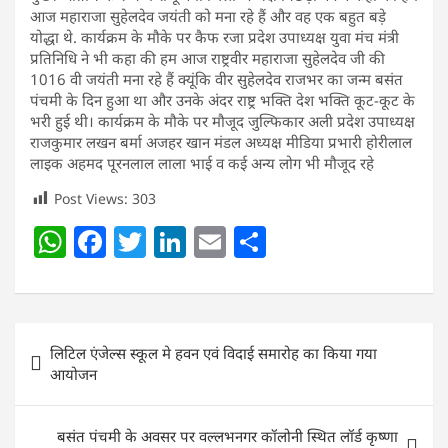
आज महाराजा सुहेलदेव जयंती को मना रहे हैं और वह एक बहुत बड़े
योद्धा थे. कार्यक्रम के मौके पर कैफ रजा प्रदेश उपाध्यक्ष युवा मंच मंत्री
प्रतिनिधि ने भी कहा की हम आज राष्ट्रवीर महाराजा सुहेलदेव जी की
1016 वी जयंती मना रहे हैं क्यूंकि वीर सुहेलदेव राजभर का जन्म बसंत
पंचमी के दिन हुआ था और उनके अंदर राष्ट्र भक्ति देश भक्ति कूट-कूट के
भरी हुई थी। कार्यक्रम के मौके पर मौजूद जुल्फिकार अली प्रदेश उपाध्यक्ष
राजकुमार लखन बर्मा अजहर खान मंडल अध्यक्ष मीडिया प्रभारी होरीलाल
लाइक अहमद पूरनलाल लाला भाई व कई अन्य लोग भी मौजूद रहे
Post Views:
303
W
F
T
Li
E
S
h
a
w
n
m
h
at
c
itt
k
ai
ar
s
e
er
e
l
e
Post
लिटिल एंजेल्स स्कूल मे हवन एवं विदाई समारोह का किया गया
A
b
dI
navigation
आयोजन
p
o
n
p
o
बसंत पंचमी के अवसर पर वल्लभनगर कॉलोनी स्थित लॉर्ड कृष्णा