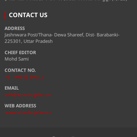
CONTACT US
ADDRESS
Jashnwara Post/Thana- Dewa Shareef, Dist- Barabanki-
225301, Uttar Pradesh
CHIEF EDITOR
Mohd Sami
CONTACT NO.
+91-94555 69012
EMAIL
info@adarshujala.com
WEB ADDRESS
www.adarshujala.com