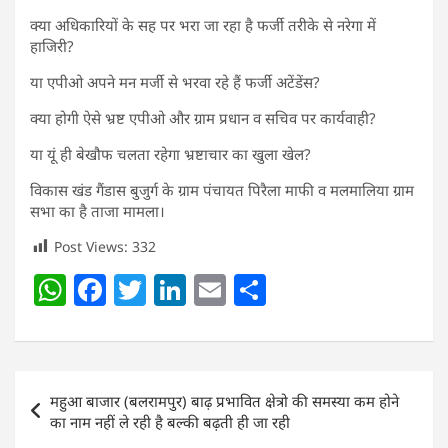
क्या अधिकारियों के सह पर भरा जा रहा है फर्जी तरीके से नरेगा में
हाजिरी?
या एपीओ अपने मन मर्जी से भरवा रहे हैं फर्जी अटेंडेंस?
क्या होगी ऐसे भ्रष्ट एपीओ और ग्राम प्रधान व सचिव पर कार्यवाही?
या यूं ही बेखौफ चलता रहेगा भ्रष्टाचार का खुला खेल?
विकास खंड गैंडास बुजुर्ग के ग्राम पंचायत पिरैला माफी व मलमालिया ग्राम
सभा का है ताजा मामला।
Post Views:
332
W
F
T
Li
E
S
h
a
w
n
m
h
at
c
itt
k
ai
ar
s
e
er
e
l
e
Post
महुआ बाजार (बलरामपुर) बाढ़ प्रभावित क्षेत्रो की समस्या कम होने
A
b
dI
navigation
का नाम नहीं ले रही है बल्की बढ़ती ही जा रही