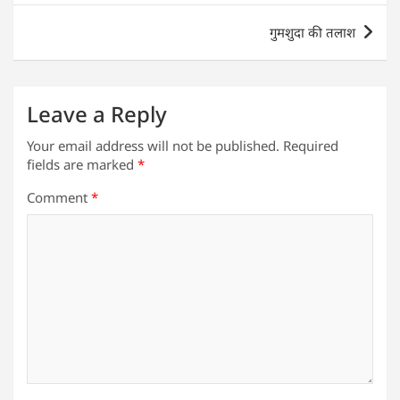
p
o
n
p
o
गुमशुदा की तलाश
k
Leave a Reply
Your email address will not be published.
Required
fields are marked
*
Comment
*