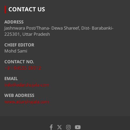
CONTACT US
ADDRESS
Jashnwara Post/Thana- Dewa Shareef, Dist- Barabanki-
225301, Uttar Pradesh
CHIEF EDITOR
Mohd Sami
CONTACT NO.
+91-94555 69012
EMAIL
info@adarshujala.com
WEB ADDRESS
www.adarshujala.com