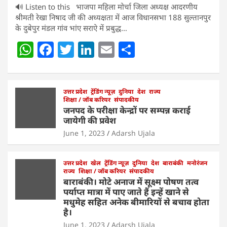
🔊 Listen to this भाजपा महिला मोर्चा जिला अध्यक्ष आदरणीय
श्रीमती रेखा निषाद जी की अध्यक्षता में आज विधानसभा 188 सुल्तानपुर
के दुबेपुर मंडल गांव भांए सराऐ में प्रबुद्ध…
W
F
T
Li
E
S
h
a
w
n
m
h
at
c
itt
k
ai
ar
s
e
उत्तर प्रदेश
er
ट्रेंडिंग न्यूज़
e
l
दुनिया
e
देश
राज्य
शिक्षा / जॉब करियर
संपादकीय
A
b
dI
जनपद के परीक्षा केन्द्रों पर सम्पन्न कराई
जायेगी की प्रवेश
p
o
n
June 1, 2023
Adarsh Ujala
p
o
k
उत्तर प्रदेश
खेल
ट्रेंडिंग न्यूज़
दुनिया
देश
बाराबंकी
मनोरंजन
राज्य
शिक्षा / जॉब करियर
संपादकीय
बाराबंकी। मोटे अनाज में सूक्ष्म पोषण तत्व
पर्याप्त मात्रा में पाए जाते हैं इन्हें खाने से
मधुमेह सहित अनेक बीमारियों से बचाव होता
है।
June 1, 2023
Adarsh Ujala