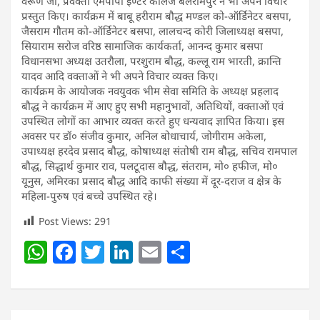
वरूण जी, प्रवक्ता एमपीपी इण्टर कॉलेज बलरामपुर ने भी अपने विचार
प्रस्तुत किए। कार्यक्रम में बाबू हरीराम बौद्ध मण्डल को-ऑर्डिनेटर बसपा,
जैसराम गौतम को-ऑर्डिनेटर बसपा, लालचन्द कोरी जिलाध्यक्ष बसपा,
सियाराम सरोज वरिष्ठ सामाजिक कार्यकर्ता, आनन्द कुमार बसपा
विधानसभा अध्यक्ष उतरौला, परशुराम बौद्ध, कल्लू राम भारती, क्रान्ति
यादव आदि वक्ताओं ने भी अपने विचार व्यक्त किए।
कार्यक्रम के आयोजक नवयुवक भीम सेवा समिति के अध्यक्ष प्रहलाद
बौद्ध ने कार्यक्रम में आए हुए सभी महानुभावों, अतिथियों, वक्ताओं एवं
उपस्थित लोगों का आभार व्यक्त करते हुए धन्यवाद ज्ञापित किया। इस
अवसर पर डॉ० संजीव कुमार, अनिल बोधाचार्य, जोगीराम अकेला,
उपाध्यक्ष हरदेव प्रसाद बौद्ध, कोषाध्यक्ष संतोषी राम बौद्ध, सचिव रामपाल
बौद्ध, सिद्धार्थ कुमार राव, पलटूदास बौद्ध, संतराम, मो० हफीज, मो०
यूनुस, अमिरका प्रसाद बौद्ध आदि काफी संख्या में दूर-दराज व क्षेत्र के
महिला-पुरुष एवं बच्चे उपस्थित रहे।
Post Views:
291
W
F
T
Li
E
S
h
a
w
n
m
h
at
c
itt
k
ai
ar