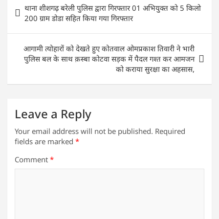
s
e
er
e
l
e
Post
थाना शीशगढ़ बरेली पुलिस द्वारा गिरफ्तार 01 अभियुक्त को 5 किलो
A
b
dI
navigation
200 ग्राम डोडा सहित किया गया गिरफ्तार
p
o
n
p
o
आगामी त्योहारों को देखते हुए कोतवाल ओमप्रकाश तिवारी ने भारी
k
पुलिस बल के साथ क़स्बा कोटवा सड़क में पैदल गश्त कर आमजन
को कराया सुरक्षा का अहसास,
Leave a Reply
Your email address will not be published.
Required
fields are marked
*
Comment
*