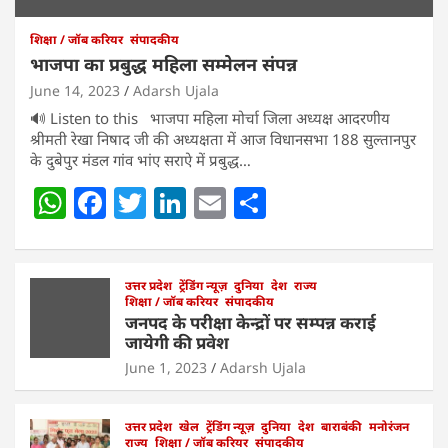
शिक्षा / जॉब करियर
संपादकीय
भाजपा का प्रबुद्ध महिला सम्मेलन संपन्न
June 14, 2023
Adarsh Ujala
🔊 Listen to this भाजपा महिला मोर्चा जिला अध्यक्ष आदरणीय
श्रीमती रेखा निषाद जी की अध्यक्षता में आज विधानसभा 188 सुल्तानपुर
के दुबेपुर मंडल गांव भांए सराऐ में प्रबुद्ध…
W
F
T
Li
E
S
h
a
w
n
m
h
at
c
itt
k
ai
ar
s
e
उत्तर प्रदेश
er
ट्रेंडिंग न्यूज़
e
l
दुनिया
e
देश
राज्य
शिक्षा / जॉब करियर
संपादकीय
A
b
dI
जनपद के परीक्षा केन्द्रों पर सम्पन्न कराई
जायेगी की प्रवेश
p
o
n
June 1, 2023
Adarsh Ujala
p
o
k
उत्तर प्रदेश
खेल
ट्रेंडिंग न्यूज़
दुनिया
देश
बाराबंकी
मनोरंजन
राज्य
शिक्षा / जॉब करियर
संपादकीय