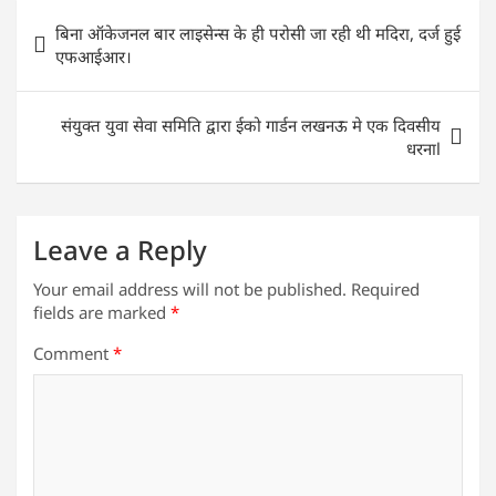
s
e
er
e
l
e
Post
बिना ऑकेजनल बार लाइसेन्स के ही परोसी जा रही थी मदिरा, दर्ज हुई
A
b
dI
navigation
एफआईआर।
p
o
n
p
o
संयुक्त युवा सेवा समिति द्वारा ईको गार्डन लखनऊ मे एक दिवसीय
k
धरनाl
Leave a Reply
Your email address will not be published.
Required
fields are marked
*
Comment
*