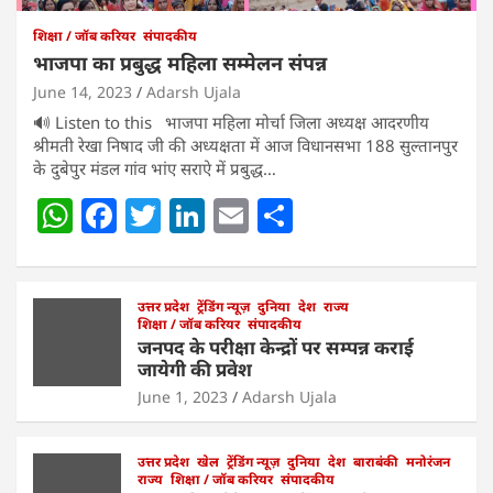
शिक्षा / जॉब करियर
संपादकीय
भाजपा का प्रबुद्ध महिला सम्मेलन संपन्न
June 14, 2023
Adarsh Ujala
🔊 Listen to this भाजपा महिला मोर्चा जिला अध्यक्ष आदरणीय
श्रीमती रेखा निषाद जी की अध्यक्षता में आज विधानसभा 188 सुल्तानपुर
के दुबेपुर मंडल गांव भांए सराऐ में प्रबुद्ध…
W
F
T
Li
E
S
h
a
w
n
m
h
at
c
itt
k
ai
ar
s
e
उत्तर प्रदेश
er
ट्रेंडिंग न्यूज़
e
l
दुनिया
e
देश
राज्य
शिक्षा / जॉब करियर
संपादकीय
A
b
dI
जनपद के परीक्षा केन्द्रों पर सम्पन्न कराई
जायेगी की प्रवेश
p
o
n
June 1, 2023
Adarsh Ujala
p
o
k
उत्तर प्रदेश
खेल
ट्रेंडिंग न्यूज़
दुनिया
देश
बाराबंकी
मनोरंजन
राज्य
शिक्षा / जॉब करियर
संपादकीय