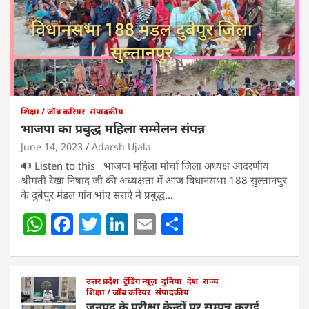
शिक्षा / जॉब करियर
संपादकीय
भाजपा का प्रबुद्ध महिला सम्मेलन संपन्न
June 14, 2023
Adarsh Ujala
🔊 Listen to this भाजपा महिला मोर्चा जिला अध्यक्ष आदरणीय
श्रीमती रेखा निषाद जी की अध्यक्षता में आज विधानसभा 188 सुल्तानपुर
के दुबेपुर मंडल गांव भांए सराऐ में प्रबुद्ध…
W
F
T
Li
E
S
h
a
w
n
m
h
at
c
itt
k
ai
ar
s
e
उत्तर प्रदेश
er
ट्रेंडिंग न्यूज़
e
l
दुनिया
e
देश
राज्य
शिक्षा / जॉब करियर
संपादकीय
जनपद के परीक्षा केन्द्रों पर सम्पन्न कराई