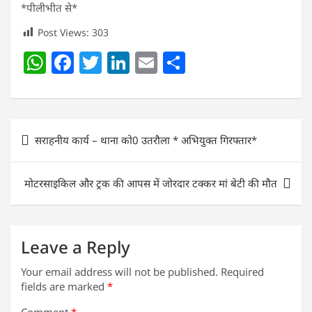
*पीलीभीत से*
Post Views:
303
W
F
T
Li
E
S
h
a
w
n
m
h
at
c
itt
k
ai
ar
s
e
er
e
l
e
Post
सराहनीय कार्य – थाना को0 उतरौला * अभियुक्त गिरफ्तार*
A
b
dI
navigation
p
o
n
मोटरसाइकिल और ट्रक की आपस में जोरदार टक्कर मां बेटी की मौत
p
o
k
Leave a Reply
Your email address will not be published.
Required
fields are marked
*