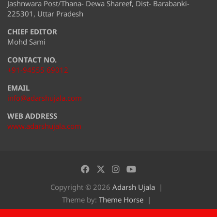
Jashnwara Post/Thana- Dewa Shareef, Dist- Barabanki-
225301, Uttar Pradesh
CHIEF EDITOR
Mohd Sami
CONTACT NO.
+91-94555 69012
EMAIL
info@adarshujala.com
WEB ADDRESS
www.adarshujala.com
Copyright © 2026
Adarsh Ujala
Theme by:
Theme Horse
Proudly Powered by:
WordPress