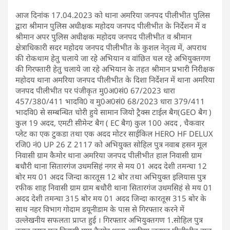
आज दिनांक 17.04.2023 को थाना अमरिया जनपद पीलीभीत पुलिस
द्वारा श्रीमान पुलिस अधीक्षक महोदय जनपद पीलीभीत के निर्देशन में व
श्रीमान अपर पुलिस अधीक्षक महोदय जनपद पीलीभीत व श्रीमान
क्षेत्राधिकारी सदर महोदय जनपद पीलीभीत के कुशल नेतृत्व में, अपराध
की रोकथाम हेतु चलाये जा रहे अभियान व वांछित चल रहे अभियुक्तगण
की गिरफ्तारी हेतु चलाये जा रहे अभियान के तहत श्रीमान प्रभारी निरीक्षक
महोदय थाना अमरिया जनपद पीलीभीत के दिशा निर्देशन में थाना अमरिया
जनपद पीलीभीत पर पंजीकृत मु0अ0सं0 67/2023 धारा
457/380/411 भादवि0 व मु0अ0सं0 68/2023 धारा 379/411
भादवि0 से सम्बन्धित चोरी हुये सामान जियो ट्रैक्स टाईल बैग(GEO बैग )
कुल 19 अदद, एमटी सीमेन्ट बैग ( EC बैग) कुल 100 अदद , चैकवार
प्लेट का एक टुकडा तथा एक अदद मोटर साईकिल HERO HF DELUX
रजि0 नं0 UP 26 Z 2117 को अभियुक्त सोहिल पुत्र नवाब हसन मूल
निवासी ग्राम कैमोर थाना अमरिया जनपद पीलीभीत हाल निवासी ग्राम
बधौरी थाना सितारगंज उधमसिहं नगर से मय 01 अदद देशी तमन्चा 12
बोर मय 01 अदद जिन्दा कारतूस 12 बोर तथा अभियुक्त इलियास पुत्र
रफीक शाह निवासी ग्राम ग्राम बधौरी थाना सितारगंज उधमसिहं से मय 01
अदद देशी तमन्चा 315 बोर मय 01 अदद जिन्दा कारतूस 315 बोर के
साथ नहर विभाग गोदाम डयूनीडाम के पास से गिरफ्तार करने में
उल्लेखनीय सफलता प्राप्त हुई । गिरफ्तार अभियुक्तगण 1.सोहिल पुत्र