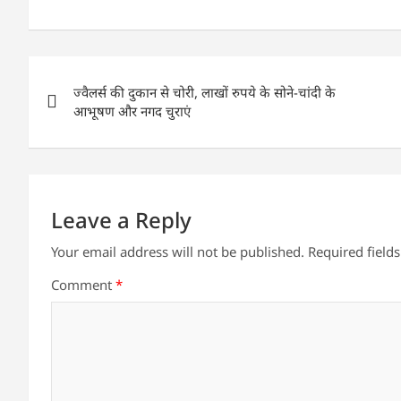
h
a
w
n
m
h
at
c
itt
k
ai
ar
s
e
er
e
l
e
Post
A
b
dI
ज्वैलर्स की दुकान से चोरी, लाखों रुपये के सोने-चांदी के
navigation
p
o
n
आभूषण और नगद चुराएं
p
o
k
Leave a Reply
Your email address will not be published.
Required field
Comment
*