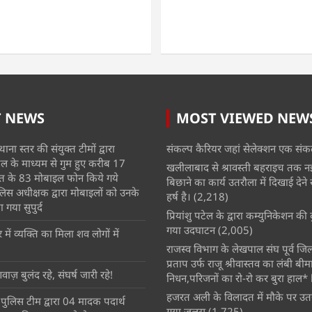
T NEWS
MOST VIEWED NEW
ाना स्तर की संयुक्त टीमों द्वारा
संकल्प कैरियर जहां सेलेक्शन एक संकल
 के माध्यम से गुम हुए करीब 17
खलीलाबाद से श्रावस्ती बहराइच तक न
त के 83 मोबाइल फोन किये गये
बिछाने का कार्य उतरौला में दिखाई देने से क
िस अधीक्षक द्वारा मोबाइलों को उनके
हर्ष है।
(2,218)
 गया सुपुर्द
प्रियांशु पटेल के द्वारा कम्युनिकेशन क
गया उदघाटन
(2,005)
ें व्यक्ति का मिला शव लोगों में
राजस्व विभाग के लेखपाल संघ पूर्व जिला 
प्रताप उर्फ राजू श्रीवास्तव का लंबी बीम
वाज़ बुलंद रहे, संघर्ष जारी रहे!
निधन,परिजनों का रो-रो कर बुरा हाल* 
हजरत अली के विलादत में मौके पर उतर
ुलिस टीम द्वारा 04 मादक पदार्थ
गया जुलूस
(1,725)