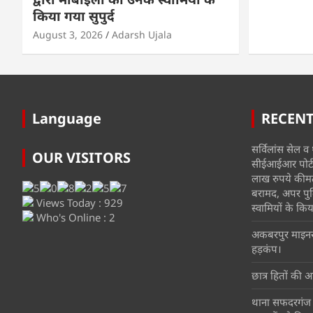
किया गया सुपुर्द
August 3, 2026
Adarsh Ujala
Language
RECEN
सर्विलांस सेल व थ
OUR VISITORS
सीईआईआर पोर्टल
लाख रुपये कीम
बरामद, अपर पुल
Views Today : 929
स्वामियों के किया
Who's Online : 2
अकबरपुर माइनर म
हड़कंप।
छात्र हितों की आ
थाना सफदरगंज प