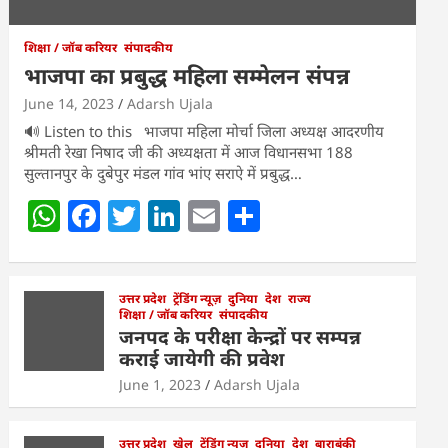
शिक्षा / जॉब करियर
संपादकीय
भाजपा का प्रबुद्ध महिला सम्मेलन संपन्न
June 14, 2023
Adarsh Ujala
🔊 Listen to this भाजपा महिला मोर्चा जिला अध्यक्ष आदरणीय
श्रीमती रेखा निषाद जी की अध्यक्षता में आज विधानसभा 188
सुल्तानपुर के दुबेपुर मंडल गांव भांए सराऐ में प्रबुद्ध…
W
F
T
Li
E
S
h
a
w
n
m
h
at
c
itt
k
ai
ar
s
e
उत्तर प्रदेश
er
ट्रेंडिंग न्यूज़
e
l
दुनिया
e
देश
राज्य
शिक्षा / जॉब करियर
संपादकीय
A
b
dI
जनपद के परीक्षा केन्द्रों पर सम्पन्न
कराई जायेगी की प्रवेश
p
o
n
June 1, 2023
Adarsh Ujala
p
o
k
उत्तर प्रदेश
खेल
ट्रेंडिंग न्यूज़
दुनिया
देश
बाराबंकी