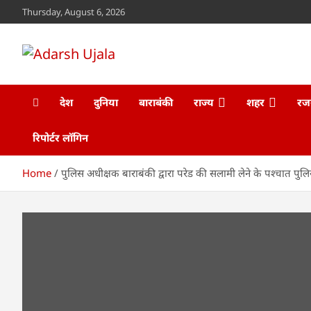
Skip
Thursday, August 6, 2026
to
content
Adarsh Ujala
www.adarshujala.com
देश
दुनिया
बाराबंकी
राज्य
शहर
रज
रिपोर्टर लॉगिन
Home
पुलिस अधीक्षक बाराबंकी द्वारा परेड की सलामी लेने के पश्चात पु