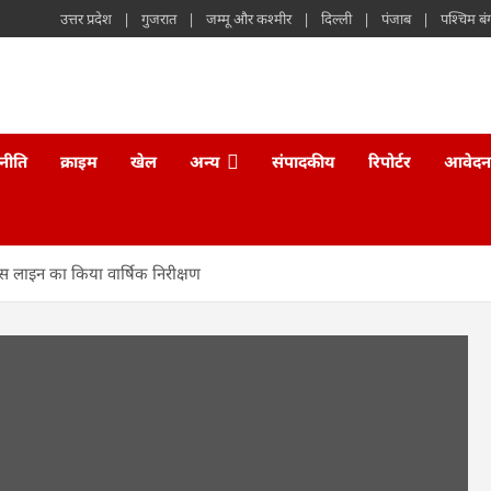
उत्तर प्रदेश
गुजरात
जम्मू और कश्मीर
दिल्ली
पंजाब
पश्चिम बं
नीति
क्राइम
खेल
अन्य
संपादकीय
रिपोर्टर
आवेदन
लिस लाइन का किया वार्षिक निरीक्षण