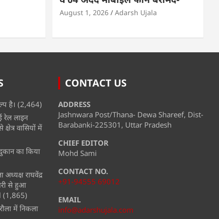
August 1, 2026
Adarsh Ujala
S
CONTACT US
्प है।
(2,464)
ADDRESS
Jashnwara Post/Thana- Dewa Shareef, Dist-
ई रेल लाइन
Barabanki-225301, Uttar Pradesh
्षेत्र वासियों में
CHIEF EDITOR
ी दुकान का किया
Mohd Sami
CONTACT NO.
अध्यक्ष राघवेंद्र
+91-94555 69012
ारी से हुआ
l
(1,865)
EMAIL
ौला में निकला
info@adarshujala.com