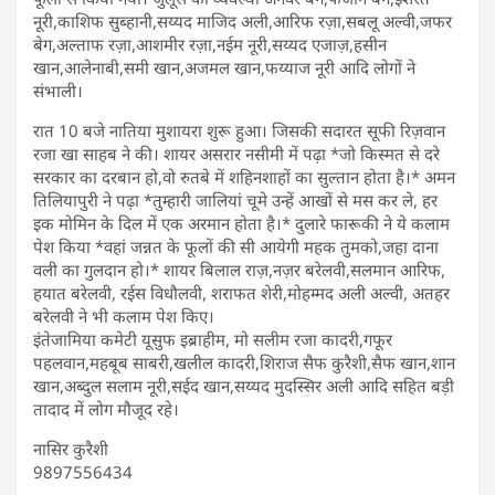
नूरी,काशिफ सुब्हानी,सय्यद माजिद अली,आरिफ रज़ा,सबलू अल्वी,जफर
बेग,अल्ताफ रज़ा,आशमीर रज़ा,नईम नूरी,सय्यद एजाज़,हसीन
खान,आलेनाबी,समी खान,अजमल खान,फय्याज नूरी आदि लोगों ने
संभाली।
रात 10 बजे नातिया मुशायरा शुरू हुआ। जिसकी सदारत सूफी रिज़वान
रजा खा साहब ने की। शायर असरार नसीमी में पढ़ा *जो किस्मत से दरे
सरकार का दरबान हो,वो रुतबे में शहिनशाहों का सुल्तान होता है।* अमन
तिलियापुरी ने पढ़ा *तुम्हारी जालियां चूमे उन्हें आखों से मस कर ले, हर
इक मोमिन के दिल में एक अरमान होता है।* दुलारे फारूकी ने ये कलाम
पेश किया *वहां जन्नत के फूलों की सी आयेगी महक तुमको,जहा दाना
वली का गुलदान हो।* शायर बिलाल राज़,नज़र बरेलवी,सलमान आरिफ,
हयात बरेलवी, रईस विधौलवी, शराफत शेरी,मोहम्मद अली अल्वी, अतहर
बरेलवी ने भी कलाम पेश किए।
इंतेजामिया कमेटी यूसुफ इब्राहीम, मो सलीम रजा कादरी,गफूर
पहलवान,महबूब साबरी,खलील कादरी,शिराज सैफ कुरैशी,सैफ खान,शान
खान,अब्दुल सलाम नूरी,सईद खान,सय्यद मुदस्सिर अली आदि सहित बड़ी
तादाद में लोग मौजूद रहे।
नासिर कुरैशी
9897556434