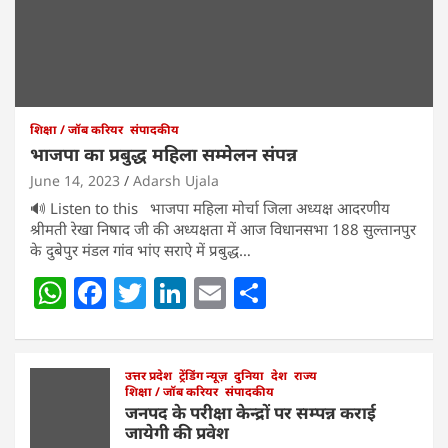
शिक्षा / जॉब करियर
संपादकीय
भाजपा का प्रबुद्ध महिला सम्मेलन संपन्न
June 14, 2023
Adarsh Ujala
🔊 Listen to this भाजपा महिला मोर्चा जिला अध्यक्ष आदरणीय
श्रीमती रेखा निषाद जी की अध्यक्षता में आज विधानसभा 188 सुल्तानपुर
के दुबेपुर मंडल गांव भांए सराऐ में प्रबुद्ध…
W
F
T
Li
E
S
h
a
w
n
m
h
at
c
itt
k
ai
ar
s
e
उत्तर प्रदेश
er
ट्रेंडिंग न्यूज़
e
l
दुनिया
e
देश
राज्य
शिक्षा / जॉब करियर
संपादकीय
A
b
dI
जनपद के परीक्षा केन्द्रों पर सम्पन्न कराई
जायेगी की प्रवेश