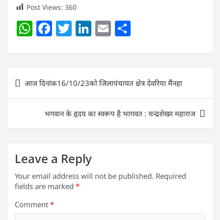
Post Views:
360
W
F
T
Li
E
S
h
a
w
n
m
h
at
c
itt
k
ai
ar
s
e
er
e
l
e
Post
आज दिनांक16/10/23को जिलापंचायत क्षेत्र देवरिया मैंनहा
A
b
dI
navigation
p
o
n
भगवान के हृदय का स्वरूप है भागवत : चन्द्रशेखर महाराज
p
o
k
Leave a Reply
Your email address will not be published.
Required
fields are marked
*
Comment
*