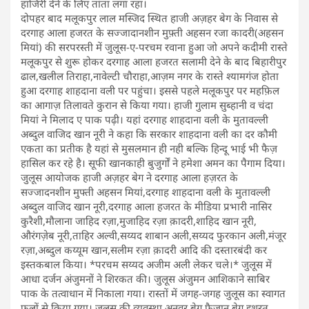
हाजिरी देने के लिए तांता लगा रहा।
दोपहर बाद मलूकपुर लाल मस्जिद स्थित हाजी अज़हर बेग के निवास से
दरगाह आला हजरत के सज्जादानशीन मुफ़्ती अहसन रजा कादरी(अहसन
मियां) की सरपरस्ती में जुलूस-ए-परचम रवाना हुआ जो अपने कदीमी रास्ते
मलूकपुर से शुरू होकर दरगाह आला हजरत सलामी देने के बाद बिहारीपुर
ढाल,खलील तिराहा,नावेल्टी चौराहा,आज़म नगर के रास्ते श्यामगंज होता
हुआ दरगाह शाहदाना वली पर पहुंचा। इससे पहले मलूकपुर पर महफ़िल
का आगाज़ तिलावते कुरान से किया गया। हाजी गुलाम सुब्हानी व चंदा
मियां ने मिलाद ए पाक पढ़ी। यहां दरगाह शाहदाना वली के मुतावल्ली
अब्दुल वाजिद खान नूरी ने कहा कि सरकार शाहदाना वली का दर कौमी
एकता का प्रतीक है यहां से मुसलमान ही नही बल्कि हिन्दू भाई भी फैज़
हासिल कर रहे है। सूफी खानकाही बुजुर्गों ने हमेशा अमन का पैगाम दिया।
जुलूस आयोजक हाजी अज़हर बेग ने दरगाह आला हज़रत के
सज्जादनशीन मुफ्ती अहसन मियां,दरगाह शाहदाना वली के मुतावल्ली
अब्दुल वाजिद खान नूरी,दरगाह आला हजरत के मीडिया प्रभारी नासिर
कुरैशी,मौलाना जाहिद रज़ा,मुजाहिद रज़ा क़ादरी,शाहिद खान नूरी,
औरंगज़ेब नूरी,ताहिर अल्वी,सय्यद शाबान अली,सय्यद फुरकान अली,मंजूर
रज़ा,अब्दुल कय्यूम खान,सलीम रज़ा क़ादरी आदि की दस्तारबंदी कर
इस्तकबाल किया। *परचम सय्यद अजीम अली लेकर चले।* जुलूस में
आधा दर्जन अंजुमनों ने शिरकत की। जुलूस अंजुमन आशिकाने साबिर
पाक के तत्वाधान में निकाला गया। रास्तों में जगह-जगह जुलूस का स्वागत
फूलों से किया गया। जुलूस की व्यवस्था अनवर बेग,फैजान बेग,इशरत