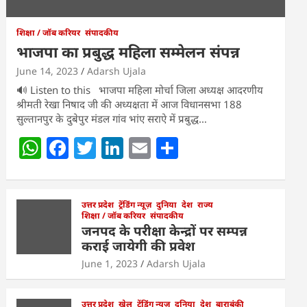
शिक्षा / जॉब करियर
संपादकीय
भाजपा का प्रबुद्ध महिला सम्मेलन संपन्न
June 14, 2023
Adarsh Ujala
🔊 Listen to this भाजपा महिला मोर्चा जिला अध्यक्ष आदरणीय
श्रीमती रेखा निषाद जी की अध्यक्षता में आज विधानसभा 188
सुल्तानपुर के दुबेपुर मंडल गांव भांए सराऐ में प्रबुद्ध…
W
F
T
Li
E
S
h
a
w
n
m
h
at
c
itt
k
ai
ar
s
e
उत्तर प्रदेश
er
ट्रेंडिंग न्यूज़
e
l
दुनिया
e
देश
राज्य
शिक्षा / जॉब करियर
संपादकीय
A
b
dI
जनपद के परीक्षा केन्द्रों पर सम्पन्न
कराई जायेगी की प्रवेश
p
o
n
June 1, 2023
Adarsh Ujala
p
o
k
उत्तर प्रदेश
खेल
ट्रेंडिंग न्यूज़
दुनिया
देश
बाराबंकी