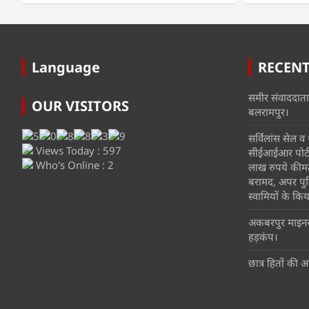
Language
RECEN
समीर संवाददाता
OUR VISITORS
बलरामपुर।
सर्विलांस सेल व थ
Views Today : 597
सीईआईआर पोर्टल
Who's Online : 2
लाख रुपये कीम
बरामद, अपर पुल
स्वामियों के किया
अकबरपुर माइनर म
हड़कंप।
छात्र हितों की आ