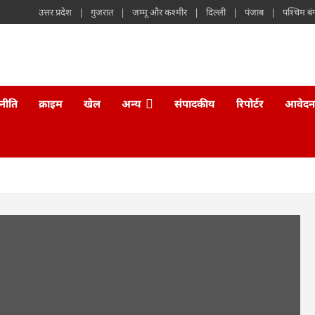
उत्तर प्रदेश
गुजरात
जम्मू और कश्मीर
दिल्ली
पंजाब
पश्चिम बं
नीति
क्राइम
खेल
अन्य
संपादकीय
रिपोर्टर
आवेदन