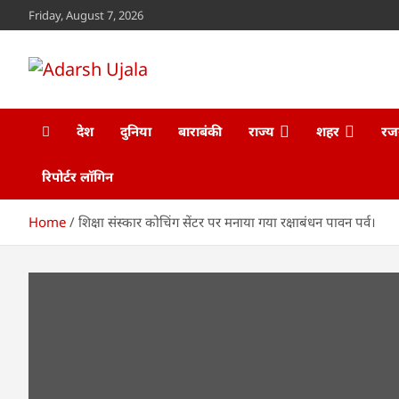
Skip
Friday, August 7, 2026
to
content
Adarsh Ujala
www.adarshujala.com
देश
दुनिया
बाराबंकी
राज्य
शहर
रज
रिपोर्टर लॉगिन
Home
शिक्षा संस्कार कोचिंग सेंटर पर मनाया गया रक्षाबंधन पावन पर्व।