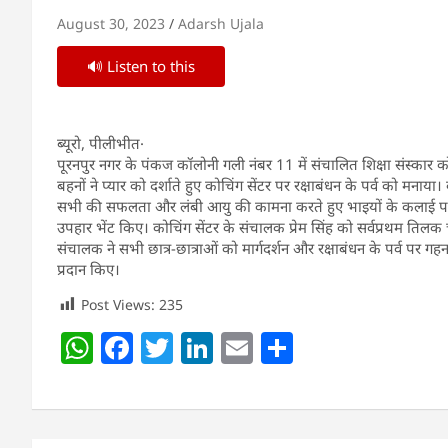
August 30, 2023
Adarsh Ujala
🔊 Listen to this
ब्यूरो, पीलीभीत·
पूरनपुर नगर के पंकज कॉलोनी गली नंबर 11 में संचालित शिक्षा संस्कार क
बहनों ने प्यार को दर्शाते हुए कोचिंग सेंटर पर रक्षाबंधन के पर्व को मन
सभी की सफलता और लंबी आयु की कामना करते हुए भाइयों के कलाई पर र
उपहार भेंट किए। कोचिंग सेंटर के संचालक प्रेम सिंह को सर्वप्रथम तिल
संचालक ने सभी छात्र-छात्राओं को मार्गदर्शन और रक्षाबंधन के पर्व पर ग
प्रदान किए।
Post Views:
235
W
F
T
Li
E
S
h
a
w
n
m
h
at
c
itt
k
ai
ar
s
e
er
e
l
e