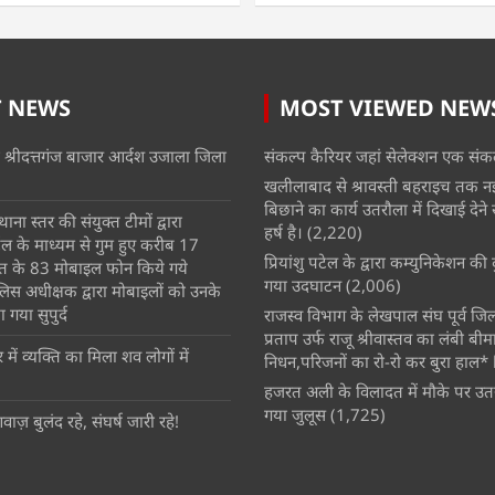
T NEWS
MOST VIEWED NEW
 श्रीदत्तगंज बाजार आर्दश उजाला जिला
संकल्प कैरियर जहां सेलेक्शन एक संकल
खलीलाबाद से श्रावस्ती बहराइच तक न
बिछाने का कार्य उतरौला में दिखाई देने से क
ाना स्तर की संयुक्त टीमों द्वारा
हर्ष है।
(2,220)
 के माध्यम से गुम हुए करीब 17
प्रियांशु पटेल के द्वारा कम्युनिकेशन क
त के 83 मोबाइल फोन किये गये
गया उदघाटन
(2,006)
िस अधीक्षक द्वारा मोबाइलों को उनके
 गया सुपुर्द
राजस्व विभाग के लेखपाल संघ पूर्व जिला 
प्रताप उर्फ राजू श्रीवास्तव का लंबी बीम
ें व्यक्ति का मिला शव लोगों में
निधन,परिजनों का रो-रो कर बुरा हाल* 
हजरत अली के विलादत में मौके पर उतर
गया जुलूस
(1,725)
वाज़ बुलंद रहे, संघर्ष जारी रहे!