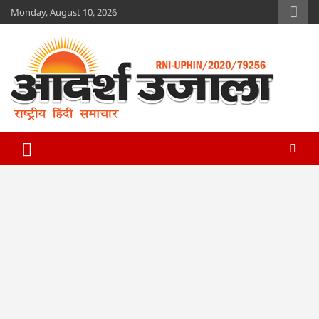
Skip
Monday, August 10, 2026
to
content
Adarsh Ujala
www.adarshujala.com