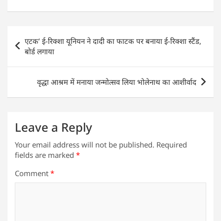
h
a
w
n
m
h
at
c
itt
k
ai
ar
s
e
er
e
l
e
Post
एटक’ ई-रिक्शा यूनियन ने दादी का फाटक पर बनाया ई-रिक्शा स्टैंड,
A
b
dI
navigation
बोर्ड लगाया
p
o
n
p
o
वृद्धा आश्रम में मनाया जन्मोत्सव लिया भोलेनाथ का आशीर्वाद
k
Leave a Reply
Your email address will not be published.
Required
fields are marked
*
Comment
*