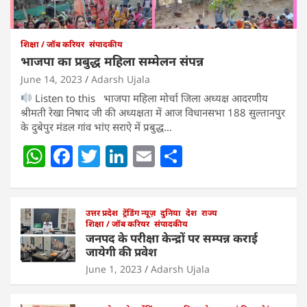
शिक्षा / जॉब करियर
संपादकीय
भाजपा का प्रबुद्ध महिला सम्मेलन संपन्न
June 14, 2023
Adarsh Ujala
Listen to this भाजपा महिला मोर्चा जिला अध्यक्ष आदरणीय
श्रीमती रेखा निषाद जी की अध्यक्षता में आज विधानसभा 188 सुल्तानपुर
के दुबेपुर मंडल गांव भांए सराऐ में प्रबुद्ध…
W
F
T
Li
E
S
h
a
w
n
m
h
at
c
itt
k
ai
ar
s
e
उत्तर प्रदेश
er
ट्रेंडिंग न्यूज़
e
l
दुनिया
e
देश
राज्य
शिक्षा / जॉब करियर
संपादकीय
A
b
dI
जनपद के परीक्षा केन्द्रों पर सम्पन्न कराई
जायेगी की प्रवेश
p
o
n
June 1, 2023
Adarsh Ujala
p
o