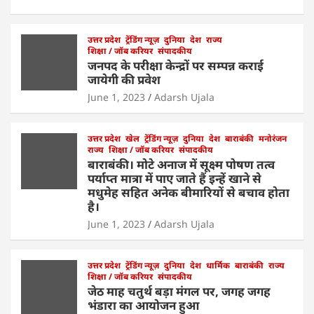
h
a
w
n
m
h
at
c
itt
k
ai
ar
s
e
उत्तर प्रदेश
er
ट्रेंडिंग न्यूज़
e
l
दुनिया
e
देश
राज्य
शिक्षा / जॉब करियर
संपादकीय
A
b
dI
जनपद के परीक्षा केन्द्रों पर सम्पन्न कराई
जायेगी की प्रवेश
p
o
n
June 1, 2023
Adarsh Ujala
p
o
k
उत्तर प्रदेश
खेल
ट्रेंडिंग न्यूज़
दुनिया
देश
बाराबंकी
मनोरंजन
राज्य
शिक्षा / जॉब करियर
संपादकीय
बाराबंकी। मोटे अनाज में सूक्ष्म पोषण तत्व
पर्याप्त मात्रा में पाए जाते हैं इन्हें खाने से
मधुमेह सहित अनेक बीमारियों से बचाव होता
है।
June 1, 2023
Adarsh Ujala
उत्तर प्रदेश
ट्रेंडिंग न्यूज़
दुनिया
देश
धार्मिक
बाराबंकी
राज्य
शिक्षा / जॉब करियर
संपादकीय
जेठ माह चतुर्थ बड़ा मंगल पर, जगह जगह
भंडारा का आयोजन हुआ