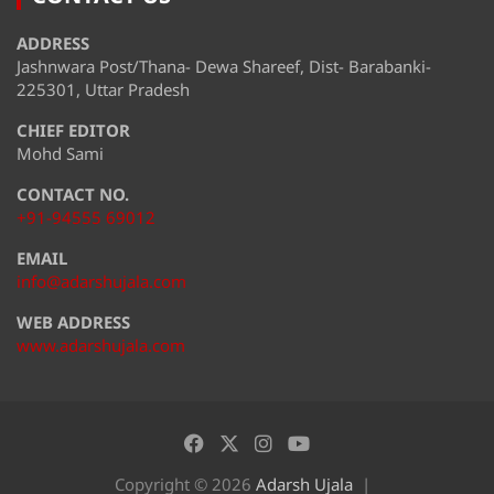
ADDRESS
Jashnwara Post/Thana- Dewa Shareef, Dist- Barabanki-
225301, Uttar Pradesh
CHIEF EDITOR
Mohd Sami
CONTACT NO.
+91-94555 69012
EMAIL
info@adarshujala.com
WEB ADDRESS
www.adarshujala.com
Copyright © 2026
Adarsh Ujala