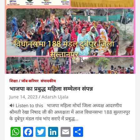
शिक्षा / जॉब करियर
संपादकीय
भाजपा का प्रबुद्ध महिला सम्मेलन संपन्न
June 14, 2023
Adarsh Ujala
🔊 Listen to this भाजपा महिला मोर्चा जिला अध्यक्ष आदरणीय
श्रीमती रेखा निषाद जी की अध्यक्षता में आज विधानसभा 188 सुल्तानपुर
के दुबेपुर मंडल गांव भांए सराऐ में प्रबुद्ध…
W
F
T
Li
E
S