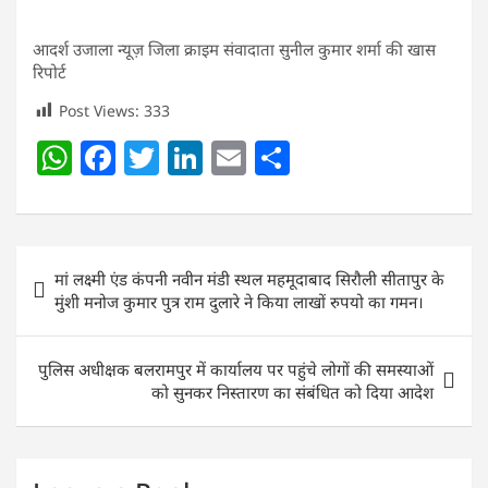
आदर्श उजाला न्यूज़ जिला क्राइम संवादाता सुनील कुमार शर्मा की खास
रिपोर्ट
Post Views:
333
W
F
T
Li
E
S
h
a
w
n
m
h
at
c
itt
k
ai
ar
s
e
er
e
l
e
Post
मां लक्ष्मी एंड कंपनी नवीन मंडी स्थल महमूदाबाद सिरौली सीतापुर के
A
b
dI
navigation
मुंशी मनोज कुमार पुत्र राम दुलारे ने किया लाखों रुपयो का गमन।
p
o
n
p
o
पुलिस अधीक्षक बलरामपुर में कार्यालय पर पहुंचे लोगों की समस्याओं
k
को सुनकर निस्तारण का संबंधित को दिया आदेश