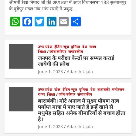
श्रीमती रेखा निषाद जी की अध्यक्षता में आज विधानसभा 188 सुल्तानपुर
के दुबेपुर मंडल गांव भांए सराऐ में प्रबुद्ध…
W
F
T
Li
E
S
h
a
w
n
m
h
at
c
itt
k
ai
ar
s
e
उत्तर प्रदेश
er
ट्रेंडिंग न्यूज़
e
l
दुनिया
e
देश
राज्य
शिक्षा / जॉब करियर
संपादकीय
A
b
dI
जनपद के परीक्षा केन्द्रों पर सम्पन्न कराई
जायेगी की प्रवेश
p
o
n
June 1, 2023
Adarsh Ujala
p
o
k
उत्तर प्रदेश
खेल
ट्रेंडिंग न्यूज़
दुनिया
देश
बाराबंकी
मनोरंजन
राज्य
शिक्षा / जॉब करियर
संपादकीय
बाराबंकी। मोटे अनाज में सूक्ष्म पोषण तत्व
पर्याप्त मात्रा में पाए जाते हैं इन्हें खाने से
मधुमेह सहित अनेक बीमारियों से बचाव होता
है।
June 1, 2023
Adarsh Ujala