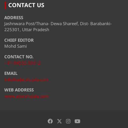
CONTACT US
ADDRESS
Jashnwara Post/Thana- Dewa Shareef, Dist- Barabanki-
225301, Uttar Pradesh
CHIEF EDITOR
Mohd Sami
CONTACT NO.
+91-94555 69012
EMAIL
info@adarshujala.com
WEB ADDRESS
www.adarshujala.com