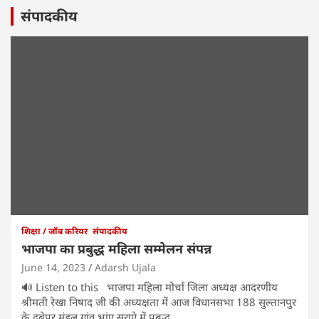
संपादकीय
शिक्षा / जॉब करियर
संपादकीय
भाजपा का प्रबुद्ध महिला सम्मेलन संपन्न
June 14, 2023
Adarsh Ujala
🔊 Listen to this भाजपा महिला मोर्चा जिला अध्यक्ष आदरणीय
श्रीमती रेखा निषाद जी की अध्यक्षता में आज विधानसभा 188 सुल्तानपुर
के दुबेपुर मंडल गांव भांए सराऐ में प्रबुद्ध…