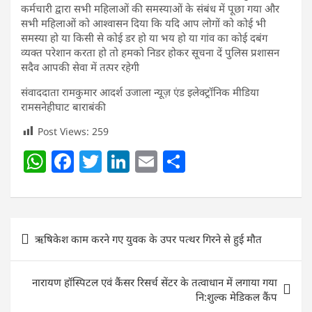
कर्मचारी द्वारा सभी महिलाओं की समस्याओं के संबंध में पूछा गया और
सभी महिलाओं को आश्वासन दिया कि यदि आप लोगों को कोई भी
समस्या हो या किसी से कोई डर हो या भय हो या गांव का कोई दबंग
व्यक्त परेशान करता हो तो हमको निडर होकर सूचना दें पुलिस प्रशासन
सदैव आपकी सेवा में तत्पर रहेगी
संवाददाता रामकुमार आदर्श उजाला न्यूज़ एंड इलेक्ट्रॉनिक मीडिया
रामसनेहीघाट बाराबंकी
Post Views:
259
W
F
T
Li
E
S
h
a
w
n
m
h
at
c
itt
k
ai
ar
s
e
er
e
l
e
Post
ऋषिकेश काम करने गए युवक के उपर पत्थर गिरने से हुई मौत
A
b
dI
navigation
p
o
n
नारायण हॉस्पिटल एवं कैंसर रिसर्च सेंटर के तत्वाधान में लगाया गया
p
o
नि:शुल्क मेडिकल कैंप