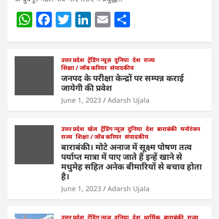
W
F
T
Li
E
S
h
a
w
n
m
h
at
c
itt
k
ai
ar
s
e
उत्तर प्रदेश
er
ट्रेंडिंग न्यूज़
e
l
दुनिया
e
देश
राज्य
शिक्षा / जॉब करियर
संपादकीय
A
b
dI
जनपद के परीक्षा केन्द्रों पर सम्पन्न कराई
जायेगी की प्रवेश
p
o
n
June 1, 2023
Adarsh Ujala
p
o
k
उत्तर प्रदेश
खेल
ट्रेंडिंग न्यूज़
दुनिया
देश
बाराबंकी
मनोरंजन
राज्य
शिक्षा / जॉब करियर
संपादकीय
बाराबंकी। मोटे अनाज में सूक्ष्म पोषण तत्व
पर्याप्त मात्रा में पाए जाते हैं इन्हें खाने से
मधुमेह सहित अनेक बीमारियों से बचाव होता
है।
June 1, 2023
Adarsh Ujala
उत्तर प्रदेश
ट्रेंडिंग न्यूज़
दुनिया
देश
धार्मिक
बाराबंकी
राज्य