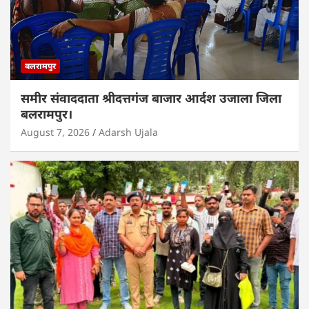
बलरामपुर
समीर संवाददाता श्रीदत्तगंज बाजार आर्दश उजाला जिला
बलरामपुर।
August 7, 2026
Adarsh Ujala