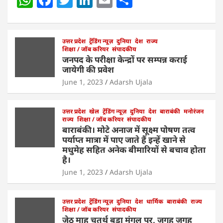
h
a
w
n
m
h
at
c
itt
k
ai
ar
s
e
उत्तर प्रदेश
er
ट्रेंडिंग न्यूज़
e
l
दुनिया
e
देश
राज्य
शिक्षा / जॉब करियर
संपादकीय
A
b
dI
जनपद के परीक्षा केन्द्रों पर सम्पन्न कराई
जायेगी की प्रवेश
p
o
n
June 1, 2023
Adarsh Ujala
p
o
k
उत्तर प्रदेश
खेल
ट्रेंडिंग न्यूज़
दुनिया
देश
बाराबंकी
मनोरंजन
राज्य
शिक्षा / जॉब करियर
संपादकीय
बाराबंकी। मोटे अनाज में सूक्ष्म पोषण तत्व
पर्याप्त मात्रा में पाए जाते हैं इन्हें खाने से
मधुमेह सहित अनेक बीमारियों से बचाव होता
है।
June 1, 2023
Adarsh Ujala
उत्तर प्रदेश
ट्रेंडिंग न्यूज़
दुनिया
देश
धार्मिक
बाराबंकी
राज्य
शिक्षा / जॉब करियर
संपादकीय
जेठ माह चतुर्थ बड़ा मंगल पर, जगह जगह