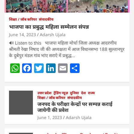
शिक्षा / जॉब करियर
संपादकीय
भाजपा का प्रबुद्ध महिला सम्मेलन संपन्न
June 14, 2023
Adarsh Ujala
🔊 Listen to this भाजपा महिला मोर्चा जिला अध्यक्ष आदरणीय
श्रीमती रेखा निषाद जी की अध्यक्षता में आज विधानसभा 188 सुल्तानपुर
के दुबेपुर मंडल गांव भांए सराऐ में प्रबुद्ध…
W
F
T
Li
E
S
h
a
w
n
m
h
at
c
itt
k
ai
ar
s
e
उत्तर प्रदेश
er
ट्रेंडिंग न्यूज़
e
l
दुनिया
e
देश
राज्य
शिक्षा / जॉब करियर
संपादकीय
A
b
dI
जनपद के परीक्षा केन्द्रों पर सम्पन्न कराई
जायेगी की प्रवेश
p
o
n
June 1, 2023
Adarsh Ujala
p
o