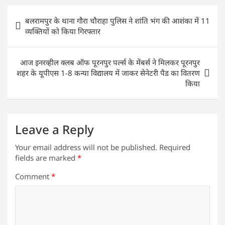
s
e
er
e
l
e
Post
बलरामपुर के थाना गौरा चौराहा पुलिस ने शांति भंग की आशंका में 11
A
b
dI
navigation
व्यक्तियों को किया गिरफ्तार
p
o
n
p
o
आज इनरव्हील क्लब ऑफ पूरनपुर पर्ल्स के मेंबर्स ने मिलकर पूरनपुर
k
शहर के यूपीएस 1-8 कन्या विद्यालय में जाकर सेनेटरी पैड का वितरण
किया
Leave a Reply
Your email address will not be published.
Required
fields are marked
*
Comment
*