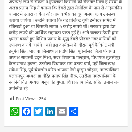
अप्रत्यक्ष रूप से सैकड़ो पशुपालकों किसानों को रोजगार मिला है संस्था के
अंखड प्रताप सिंह ने बताया कि डेयरी द्वारा मेलोरिच के नाम से आइसक्रीम
बाजार में उतारा जायेगा और गाय व भैस का दूध अलग अलग उपलब्ध
कराया जायेगा । उन्होने बताया कि यह प्रोजेक्ट यूपी इन्वेस्टर समिट में
रजिस्टर्ड हुआ था जिसकी लागत ५ करोड़ रूपये थी। सरकार द्वारा डेढ़
करोड़ रूपये की आर्थिक सहायता प्राप्त हुई है। आगे चलकर डेयरी द्वारा
क्षमता बढ़ाते हुए विभिन्न प्रकार के शुद्ध डेयरी प्रोडक्ट नगर वासियों को
उपलब्ध कराये जायेगें । वही इस कार्यक्रम के दौरान पूर्व कैबिनेट मंत्री
हनुमंत सिंह, भाजपा जिलाध्यक्ष प्रदीप सिंह, पूर्व‌सांसद जिला पंचायत
अध्यक्ष श्रावस्ती दद्न मिश्रा, सदर विधायक पल्टूराम, विधायक तुलसीपुर
कैलाशनाथ शुक्ला, उतरौला विधायक राम प्रताप वर्मा, पूर्व जिलाध्यक्ष
राकेश‌ सिंह, पूर्व चेयरमैन वरिष्ठ भाजपा नेत्री कुसुम चौहान, नगरपालिका
बलरामपुर अध्यक्ष डा धीरेंद्र प्रताप सिंह धीरू, उतरौला नगरपालिका के
नवनिर्वाचित अध्यक्ष अनूप चंद्र गुप्ता, शिव प्रताप सिंह, सहित तमाम जन
उपस्थित रहे ।
Post Views:
254
W
F
T
Li
E
S
h
a
w
n
m
h
at
c
itt
k
ai
ar