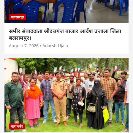
बलरामपुर
समीर संवाददाता श्रीदत्तगंज बाजार आर्दश उजाला जिला
बलरामपुर।
August 7, 2026
Adarsh Ujala
बाराबंकी