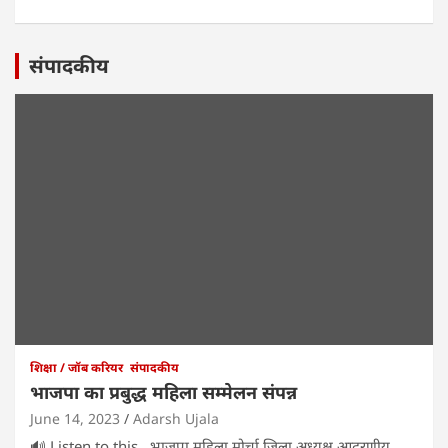
संपादकीय
शिक्षा / जॉब करियर
संपादकीय
भाजपा का प्रबुद्ध महिला सम्मेलन संपन्न
June 14, 2023
Adarsh Ujala
🔊 Listen to this भाजपा महिला मोर्चा जिला अध्यक्ष आदरणीय