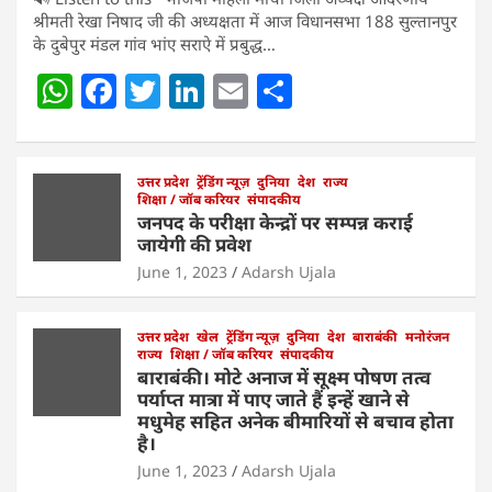
श्रीमती रेखा निषाद जी की अध्यक्षता में आज विधानसभा 188 सुल्तानपुर
के दुबेपुर मंडल गांव भांए सराऐ में प्रबुद्ध…
W
F
T
Li
E
S
h
a
w
n
m
h
at
c
itt
k
ai
ar
s
e
उत्तर प्रदेश
er
ट्रेंडिंग न्यूज़
e
l
दुनिया
e
देश
राज्य
शिक्षा / जॉब करियर
संपादकीय
A
b
dI
जनपद के परीक्षा केन्द्रों पर सम्पन्न कराई
जायेगी की प्रवेश
p
o
n
June 1, 2023
Adarsh Ujala
p
o
k
उत्तर प्रदेश
खेल
ट्रेंडिंग न्यूज़
दुनिया
देश
बाराबंकी
मनोरंजन
राज्य
शिक्षा / जॉब करियर
संपादकीय
बाराबंकी। मोटे अनाज में सूक्ष्म पोषण तत्व
पर्याप्त मात्रा में पाए जाते हैं इन्हें खाने से
मधुमेह सहित अनेक बीमारियों से बचाव होता
है।
June 1, 2023
Adarsh Ujala