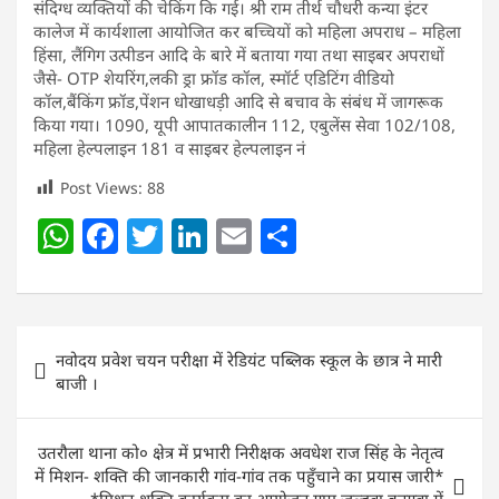
संदिग्ध व्यक्तियों की चेकिंग कि गई। श्री राम तीर्थ चौधरी कन्या इंटर
कालेज में कार्यशाला आयोजित कर बच्चियों को महिला अपराध – महिला
हिंसा, लैंगिग उत्पीडन आदि के बारे में बताया गया तथा साइबर अपराधों
जैसे- OTP शेयरिंग,लकी ड्रा फ्रॉड कॉल, स्मॉर्ट एडिटिंग वीडियो
कॉल,बैंकिंग फ्रॉड,पेंशन धोखाधड़ी आदि से बचाव के संबंध में जागरूक
किया गया। 1090, यूपी आपातकालीन 112, एबुलेंस सेवा 102/108,
महिला हेल्पलाइन 181 व साइबर हेल्पलाइन नं
Post Views:
88
W
F
T
Li
E
S
h
a
w
n
m
h
at
c
itt
k
ai
ar
s
e
er
e
l
e
Post
नवोदय प्रवेश चयन परीक्षा में रेडियंट पब्लिक स्कूल के छात्र ने मारी
A
b
dI
navigation
बाजी ।
p
o
n
p
o
उतरौला थाना को० क्षेत्र में प्रभारी निरीक्षक अवधेश राज सिंह के नेतृत्व
k
में मिशन- शक्ति की जानकारी गांव-गांव तक पहुँचाने का प्रयास जारी*