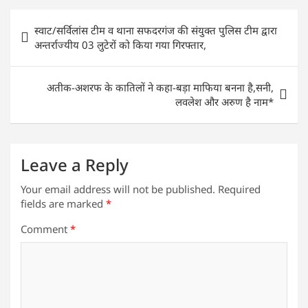
s
e
er
e
l
e
Post
स्वाट/सर्विलांस टीम व थाना सफदरगंज की संयुक्त पुलिस टीम द्वारा
A
b
dI
navigation
अन्तर्राज्यीय 03 लुटेरों को किया गया गिरफ्तार,
p
o
n
p
o
अतीक-अशरफ के कातिलों ने कहा-बड़ा माफिया बनना है,सनी,
k
लवलेश और अरुण है नाम*
Leave a Reply
Your email address will not be published.
Required
fields are marked
*
Comment
*