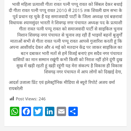
भावी महिला प्रत्याशी गीता रावत पत्नी पप्पू रावत को सिंबल देकर बधाई
दी गीता रावत पत्नी पप्पू रावत 2010 से 2015 तक शिवली ग्राम सभा के
पूर्व प्रधान रह चुके हैं यह समाजवादी पार्टी के जिला अध्यक्ष एवं बछरावां
विधायक श्यामसुंदर भारती ने शिवगढ़ नगर पंचायत अध्यक्ष पद के प्रत्याशी
गीता रावत पत्नी पप्पू रावत को समाजवादी पार्टी से साइकिल चुनाव
निशान शिवगढ़ नगर पंचायत से चुनाव लड़ रही हैं भाइयों बहनों बुजुर्गों
माताओं सभी से गीता रावत पत्नी पप्पू रावत आपसे गुजारिश करती हूं कि
अपना आशीर्वाद देकर और 4 मई को मतदान केंद्र पर जाकर साइकिल का
बटन दबाकर भारी मतों से हमें विजई बनाएं हम सदैव नगर पंचायत
वासियों का मान सम्मान रखूंगी कभी किसी को निराश नहीं होने दूंगी दुख
सुख में खड़ी रहती हूं खड़ी रहूंगी यह मेरा संकल्प है विकास ही विकास
शिवगढ़ नगर पंचायत में आप लोगों को दिखाई देगा,
आदर्श उजाला प्रिंट एवं इलेक्ट्रॉनिक मीडिया से ब्यूरो रिपोर्ट अजय वर्मा
रायबरेली
Post Views:
246
W
F
T
Li
E
S
h
a
w
n
m
h
at
c
itt
k
ai
ar