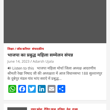
शिक्षा / जॉब करियर
संपादकीय
भाजपा का प्रबुद्ध महिला सम्मेलन संपन्न
June 14, 2023
Adarsh Ujala
🔊 Listen to this भाजपा महिला मोर्चा जिला अध्यक्ष आदरणीय
श्रीमती रेखा निषाद जी की अध्यक्षता में आज विधानसभा 188 सुल्तानपुर
के दुबेपुर मंडल गांव भांए सराऐ में प्रबुद्ध…
W
F
T
Li
E
S
h
a
w
n
m
h
at
c
itt
k
ai
ar
उत्तर प्रदेश
ट्रेंडिंग न्यूज़
दुनिया
देश
राज्य