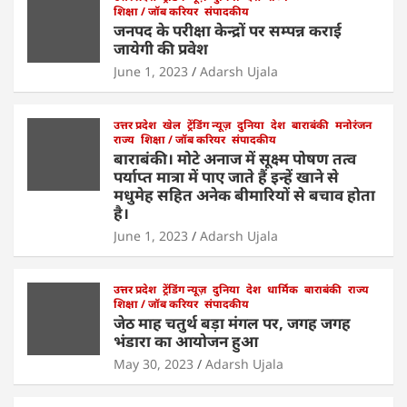
s
e
er
e
l
e
शिक्षा / जॉब करियर
संपादकीय
A
b
dI
जनपद के परीक्षा केन्द्रों पर सम्पन्न कराई
जायेगी की प्रवेश
p
o
n
June 1, 2023
Adarsh Ujala
p
o
k
उत्तर प्रदेश
खेल
ट्रेंडिंग न्यूज़
दुनिया
देश
बाराबंकी
मनोरंजन
राज्य
शिक्षा / जॉब करियर
संपादकीय
बाराबंकी। मोटे अनाज में सूक्ष्म पोषण तत्व
पर्याप्त मात्रा में पाए जाते हैं इन्हें खाने से
मधुमेह सहित अनेक बीमारियों से बचाव होता
है।
June 1, 2023
Adarsh Ujala
उत्तर प्रदेश
ट्रेंडिंग न्यूज़
दुनिया
देश
धार्मिक
बाराबंकी
राज्य
शिक्षा / जॉब करियर
संपादकीय
जेठ माह चतुर्थ बड़ा मंगल पर, जगह जगह
भंडारा का आयोजन हुआ
May 30, 2023
Adarsh Ujala