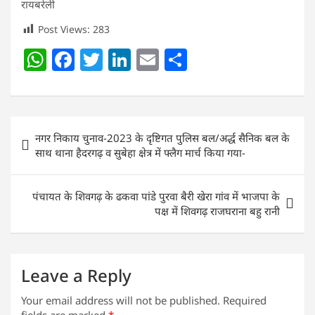
रायबरेली
Post Views:
283
W
F
T
Li
E
S
h
a
w
n
m
h
at
c
itt
k
ai
ar
s
e
er
e
l
e
Post
नगर निकाय चुनाव-2023 के दृष्टिगत पुलिस बल/अर्द्ध सैनिक बल के
A
b
dI
navigation
साथ थाना हैदरगढ़ व सुबेहा क्षेत्र में फ्लैग मार्च किया गया-
p
o
n
p
o
पंचायत के शिवगढ़ के ढकवा पांडे पुरवा बैरी खेरा गांव में भाजपा के
k
पक्ष में शिवगढ़ राजघराना बहु रानी
Leave a Reply
Your email address will not be published.
Required