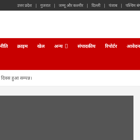
उत्तर प्रदेश
गुजरात
जम्मू और कश्मीर
दिल्ली
पंजाब
पश्चिम बं
नीति
क्राइम
खेल
अन्य
संपादकीय
रिपोर्टर
आवेदन
 दिवस हुआ सम्पन्न।