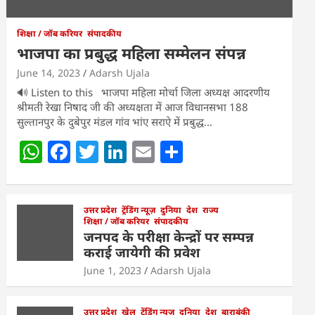
शिक्षा / जॉब करियर
संपादकीय
भाजपा का प्रबुद्ध महिला सम्मेलन संपन्न
June 14, 2023
Adarsh Ujala
🔊 Listen to this भाजपा महिला मोर्चा जिला अध्यक्ष आदरणीय
श्रीमती रेखा निषाद जी की अध्यक्षता में आज विधानसभा 188
सुल्तानपुर के दुबेपुर मंडल गांव भांए सराऐ में प्रबुद्ध…
W
F
T
Li
E
S
h
a
w
n
m
h
at
c
itt
k
ai
ar
s
e
उत्तर प्रदेश
er
ट्रेंडिंग न्यूज़
e
l
दुनिया
e
देश
राज्य
शिक्षा / जॉब करियर
संपादकीय
A
b
dI
जनपद के परीक्षा केन्द्रों पर सम्पन्न
कराई जायेगी की प्रवेश
p
o
n
June 1, 2023
Adarsh Ujala
p
o
k
उत्तर प्रदेश
खेल
ट्रेंडिंग न्यूज़
दुनिया
देश
बाराबंकी