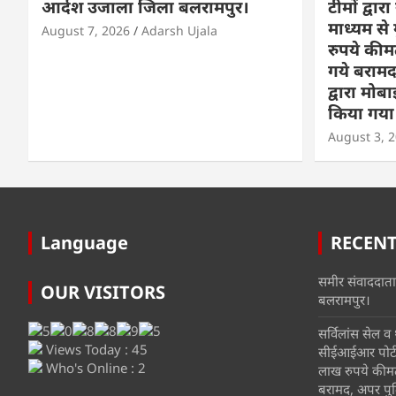
आर्दश उजाला जिला बलरामपुर।
टीमों द्व
माध्यम से
August 7, 2026
Adarsh Ujala
रुपये की
गये बराम
द्वारा मोब
किया गया स
August 3, 
Language
RECEN
समीर संवाददाता
OUR VISITORS
बलरामपुर।
सर्विलांस सेल व थ
Views Today : 45
सीईआईआर पोर्टल
Who's Online : 2
लाख रुपये कीम
बरामद, अपर पुल