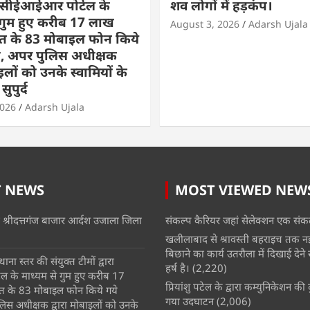
ारा सीईआईआर पोर्टल के
शव लोगों में हड़कंप।
 गुम हुए करीब 17 लाख
August 3, 2026
Adarsh Ujala
मत के 83 मोबाइल फोन किये
द, अपर पुलिस अधीक्षक
ाइलों को उनके स्वामियों के
ुपुर्द
2026
Adarsh Ujala
T NEWS
MOST VIEWED NEW
 श्रीदत्तगंज बाजार आर्दश उजाला जिला
संकल्प कैरियर जहां सेलेक्शन एक संकल
खलीलाबाद से श्रावस्ती बहराइच तक न
बिछाने का कार्य उतरौला में दिखाई देने से क
ाना स्तर की संयुक्त टीमों द्वारा
हर्ष है।
(2,220)
 के माध्यम से गुम हुए करीब 17
प्रियांशु पटेल के द्वारा कम्युनिकेशन क
त के 83 मोबाइल फोन किये गये
गया उदघाटन
(2,006)
िस अधीक्षक द्वारा मोबाइलों को उनके