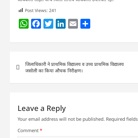
Post Views:
241
W
F
T
Li
E
S
h
a
w
n
m
h
at
c
itt
k
ai
ar
s
e
er
e
l
e
Post
A
b
dI
जिलाधिकारी ने प्राथमिक विद्यालय व उच्च प्राथमिक विद्यालय
navigation
p
o
n
जसोली का किया औचक निरीक्षण।
p
o
k
Leave a Reply
Your email address will not be published.
Required field
Comment
*