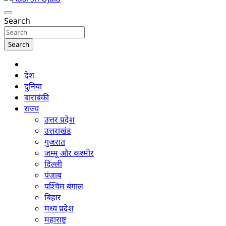
www.adarshujala.com
Adarsh Ujala
Search
Search
देश
दुनिया
बाराबंकी
राज्य
उत्तर प्रदेश
उत्तराखंड
गुजरात
जम्मू और कश्मीर
दिल्ली
पंजाब
पश्चिम बंगाल
बिहार
मध्य प्रदेश
महाराष्ट्र