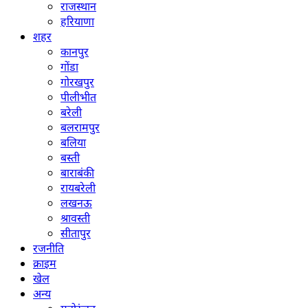
राजस्थान
हरियाणा
शहर
कानपुर
गोंडा
गोरखपुर
पीलीभीत
बरेली
बलरामपुर
बलिया
बस्ती
बाराबंकी
रायबरेली
लखनऊ
श्रावस्ती
सीतापुर
रजनीति
क्राइम
खेल
अन्य