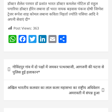
डॉक्टर शैलेश परमार डॉ प्रशांत भारत डॉक्टर कमलेश गोटिल डॉ राहुल
पगारिया डॉक्टर हीरेन लबाना डॉ भरत नायक बड़वास पंकज दोषी जिग्नेश
ट्रेलर रूपेश शाह कोमल लबाना कविता निहर्ता ज्योति पसिया आदि ने
अपनी सेवाएं दी*
Post Views:
363
W
F
T
Li
E
S
h
a
w
n
m
h
at
c
itt
k
ai
ar
s
e
er
e
l
e
Post
गोविंदपुर गांव में दो पक्षों में जमकर पत्थरबाजी, आगजनी की घटना से
A
b
dI
navigation
पुलिस हुई हलाकान*
p
o
n
p
o
अखिल भारतीय कलवार का लाल कलर महासभा का राष्ट्रीय अधिवेशन
k
अमरावती में संपन्न हुआ