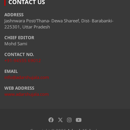
CONTACT US
ADDRESS
Jashnwara Post/Thana- Dewa Shareef, Dist- Barabanki-
225301, Uttar Pradesh
CHIEF EDITOR
Mohd Sami
CONTACT NO.
+91-94555 69012
EMAIL
info@adarshujala.com
WEB ADDRESS
www.adarshujala.com