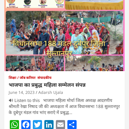
शिक्षा / जॉब करियर
संपादकीय
भाजपा का प्रबुद्ध महिला सम्मेलन संपन्न
June 14, 2023
Adarsh Ujala
🔊 Listen to this भाजपा महिला मोर्चा जिला अध्यक्ष आदरणीय
श्रीमती रेखा निषाद जी की अध्यक्षता में आज विधानसभा 188 सुल्तानपुर
के दुबेपुर मंडल गांव भांए सराऐ में प्रबुद्ध…
W
F
T
Li
E
S