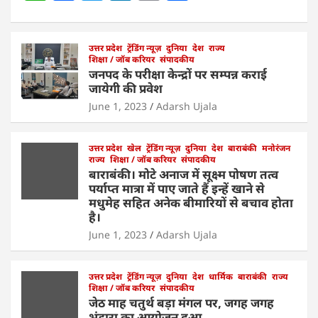
h
a
w
n
m
h
at
c
itt
k
ai
ar
s
e
उत्तर प्रदेश
er
ट्रेंडिंग न्यूज़
e
l
दुनिया
e
देश
राज्य
शिक्षा / जॉब करियर
संपादकीय
A
b
dI
जनपद के परीक्षा केन्द्रों पर सम्पन्न कराई
जायेगी की प्रवेश
p
o
n
June 1, 2023
Adarsh Ujala
p
o
k
उत्तर प्रदेश
खेल
ट्रेंडिंग न्यूज़
दुनिया
देश
बाराबंकी
मनोरंजन
राज्य
शिक्षा / जॉब करियर
संपादकीय
बाराबंकी। मोटे अनाज में सूक्ष्म पोषण तत्व
पर्याप्त मात्रा में पाए जाते हैं इन्हें खाने से
मधुमेह सहित अनेक बीमारियों से बचाव होता
है।
June 1, 2023
Adarsh Ujala
उत्तर प्रदेश
ट्रेंडिंग न्यूज़
दुनिया
देश
धार्मिक
बाराबंकी
राज्य
शिक्षा / जॉब करियर
संपादकीय
जेठ माह चतुर्थ बड़ा मंगल पर, जगह जगह
भंडारा का आयोजन हुआ