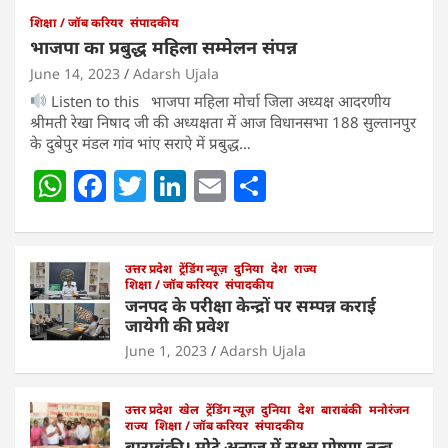
शिक्षा / जॉब करियर
संपादकीय
भाजपा का प्रबुद्ध महिला सम्मेलन संपन्न
June 14, 2023
Adarsh Ujala
Listen to this भाजपा महिला मोर्चा जिला अध्यक्ष आदरणीय
श्रीमती रेखा निषाद जी की अध्यक्षता में आज विधानसभा 188 सुल्तानपुर
के दुबेपुर मंडल गांव भांए सराऐ में प्रबुद्ध…
W
F
T
Li
E
S
h
a
w
n
m
h
at
c
itt
k
ai
ar
s
e
उत्तर प्रदेश
er
ट्रेंडिंग न्यूज़
e
l
दुनिया
e
देश
राज्य
शिक्षा / जॉब करियर
संपादकीय
A
b
dI
जनपद के परीक्षा केन्द्रों पर सम्पन्न कराई
जायेगी की प्रवेश
p
o
n
June 1, 2023
Adarsh Ujala
p
o
k
उत्तर प्रदेश
खेल
ट्रेंडिंग न्यूज़
दुनिया
देश
बाराबंकी
मनोरंजन
राज्य
शिक्षा / जॉब करियर
संपादकीय
बाराबंकी। मोटे अनाज में सूक्ष्म पोषण तत्व