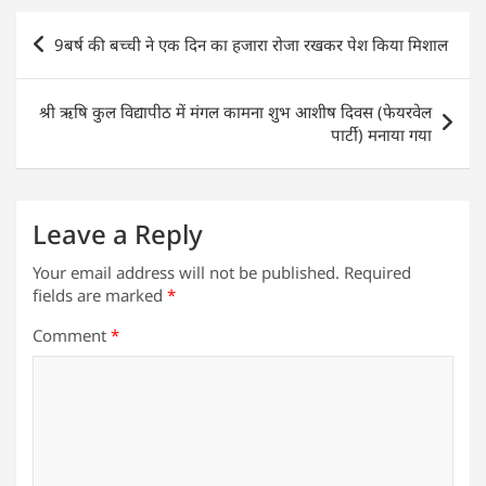
s
e
er
e
l
e
Post
9बर्ष की बच्ची ने एक दिन का हजारा रोजा रखकर पेश किया मिशाल
A
b
dI
navigation
p
o
n
श्री ऋषि कुल विद्यापीठ में मंगल कामना शुभ आशीष दिवस (फेयरवेल
p
o
पार्टी) मनाया गया
k
Leave a Reply
Your email address will not be published.
Required
fields are marked
*
Comment
*