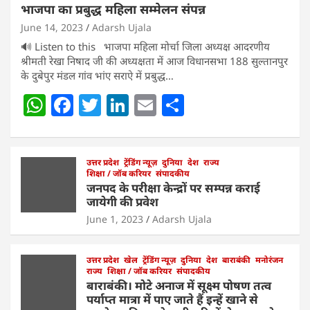
भाजपा का प्रबुद्ध महिला सम्मेलन संपन्न
June 14, 2023
Adarsh Ujala
🔊 Listen to this भाजपा महिला मोर्चा जिला अध्यक्ष आदरणीय
श्रीमती रेखा निषाद जी की अध्यक्षता में आज विधानसभा 188 सुल्तानपुर
के दुबेपुर मंडल गांव भांए सराऐ में प्रबुद्ध…
W
F
T
Li
E
S
h
a
w
n
m
h
at
c
itt
k
ai
ar
s
e
उत्तर प्रदेश
er
ट्रेंडिंग न्यूज़
e
l
दुनिया
e
देश
राज्य
शिक्षा / जॉब करियर
संपादकीय
A
b
dI
जनपद के परीक्षा केन्द्रों पर सम्पन्न कराई
जायेगी की प्रवेश
p
o
n
June 1, 2023
Adarsh Ujala
p
o
k
उत्तर प्रदेश
खेल
ट्रेंडिंग न्यूज़
दुनिया
देश
बाराबंकी
मनोरंजन
राज्य
शिक्षा / जॉब करियर
संपादकीय
बाराबंकी। मोटे अनाज में सूक्ष्म पोषण तत्व
पर्याप्त मात्रा में पाए जाते हैं इन्हें खाने से