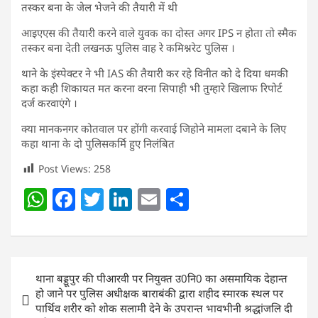
तस्कर बना के जेल भेजने की तैयारी में थी
आइएएस की तैयारी करने वाले युवक का दोस्त अगर IPS न होता तो स्मैक
तस्कर बना देती लखनऊ पुलिस वाह रे कमिश्नरेट पुलिस ।
थाने के इंस्पेक्टर ने भी IAS की तैयारी कर रहे विनीत को दे दिया धमकी
कहा कही शिकायत मत करना वरना सिपाही भी तुम्हारे खिलाफ रिपोर्ट
दर्ज करवाएंगे ।
क्या मानकनगर कोतवाल पर होंगी करवाई जिहोने मामला दबाने के लिए
कहा थाना के दो पुलिसकर्मि हुए निलंबित
Post Views:
258
W
F
T
Li
E
S
h
a
w
n
m
h
at
c
itt
k
ai
ar
s
e
er
e
l
e
Post
थाना बड्डूपुर की पीआरवी पर नियुक्त उ0नि0 का असमायिक देहान्त
A
b
dI
navigation
हो जाने पर पुलिस अधीक्षक बाराबंकी द्वारा शहीद स्मारक स्थल पर
p
o
n
पार्थिव शरीर को शोक सलामी देने के उपरान्त भावभीनी श्रद्धांजलि दी