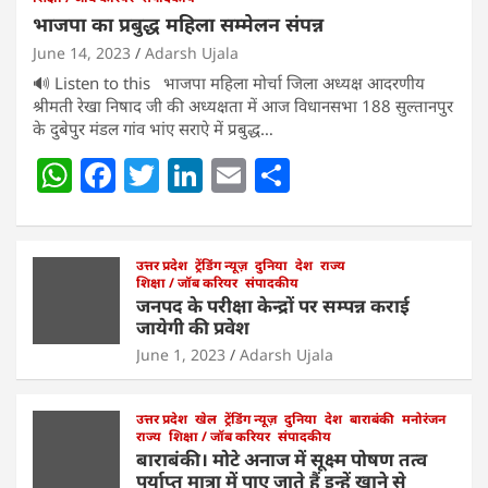
भाजपा का प्रबुद्ध महिला सम्मेलन संपन्न
June 14, 2023
Adarsh Ujala
🔊 Listen to this भाजपा महिला मोर्चा जिला अध्यक्ष आदरणीय
श्रीमती रेखा निषाद जी की अध्यक्षता में आज विधानसभा 188 सुल्तानपुर
के दुबेपुर मंडल गांव भांए सराऐ में प्रबुद्ध…
W
F
T
Li
E
S
h
a
w
n
m
h
at
c
itt
k
ai
ar
s
e
उत्तर प्रदेश
er
ट्रेंडिंग न्यूज़
e
l
दुनिया
e
देश
राज्य
शिक्षा / जॉब करियर
संपादकीय
A
b
dI
जनपद के परीक्षा केन्द्रों पर सम्पन्न कराई
जायेगी की प्रवेश
p
o
n
June 1, 2023
Adarsh Ujala
p
o
k
उत्तर प्रदेश
खेल
ट्रेंडिंग न्यूज़
दुनिया
देश
बाराबंकी
मनोरंजन
राज्य
शिक्षा / जॉब करियर
संपादकीय
बाराबंकी। मोटे अनाज में सूक्ष्म पोषण तत्व
पर्याप्त मात्रा में पाए जाते हैं इन्हें खाने से