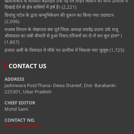
खलीलाबाद से श्रावस्ती बहराइच तक नई रेल लाइन बिछाने का कार्य उतरौला में
दिखाई देने से क्षेत्र वासियों में हर्ष है।
(2,221)
प्रियांशु पटेल के द्वारा कम्युनिकेशन की दुकान का किया गया उदघाटन
(2,006)
राजस्व विभाग के लेखपाल संघ पूर्व जिला अध्यक्ष राघवेंद्र प्रताप उर्फ राजू
श्रीवास्तव का लंबी बीमारी से हुआ निधन,परिजनों का रो-रो कर बुरा हाल* l
(1,867)
हजरत अली के विलादत में मौके पर उतरौला में निकला गया जुलूस
(1,725)
CONTACT US
ADDRESS
Jashnwara Post/Thana- Dewa Shareef, Dist- Barabanki-
225301, Uttar Pradesh
CHIEF EDITOR
Mohd Sami
CONTACT NO.
+91-94555 69012