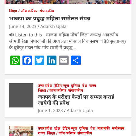
शिक्षा / जॉब करियर
संपादकीय
भाजपा का प्रबुद्ध महिला सम्मेलन संपन्न
June 14, 2023
Adarsh Ujala
🔊 Listen to this भाजपा महिला मोर्चा जिला अध्यक्ष आदरणीय
श्रीमती रेखा निषाद जी की अध्यक्षता में आज विधानसभा 188 सुल्तानपुर
के दुबेपुर मंडल गांव भांए सराऐ में प्रबुद्ध…
W
F
T
Li
E
S
h
a
w
n
m
h
at
c
itt
k
ai
ar
s
e
उत्तर प्रदेश
er
ट्रेंडिंग न्यूज़
e
l
दुनिया
e
देश
राज्य
शिक्षा / जॉब करियर
संपादकीय
A
b
dI
जनपद के परीक्षा केन्द्रों पर सम्पन्न कराई
जायेगी की प्रवेश
p
o
n
June 1, 2023
Adarsh Ujala
p
o
k
उत्तर प्रदेश
खेल
ट्रेंडिंग न्यूज़
दुनिया
देश
बाराबंकी
मनोरंजन
राज्य
शिक्षा / जॉब करियर
संपादकीय