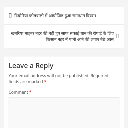
at
c
itt
k
ai
ar
s
e
er
e
l
e
Post
दियोरिया कोतवाली में आयोजित हुआ समाधान दिवस।
A
b
dI
navigation
p
o
n
खमरिया माइनर नहर की नहीं हुए साफ सफाई धान की रोपाई के लिए
p
o
किसान नहर में पानी आने की लगाए बैठे आस
k
Leave a Reply
Your email address will not be published.
Required
fields are marked
*
Comment
*