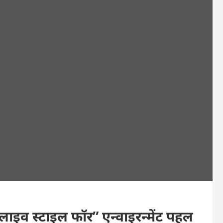
लाइव स्टाइल फॉर” एन्वाइरन्मेंट पहल