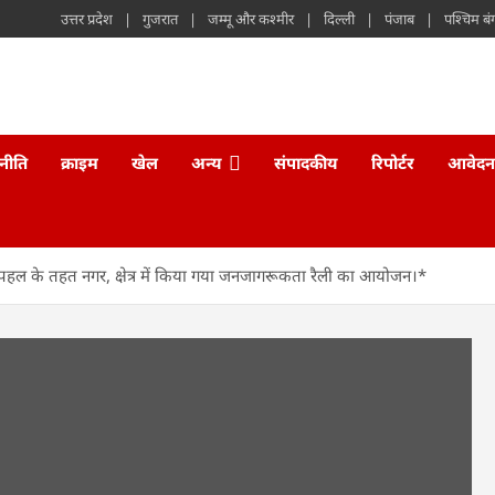
उत्तर प्रदेश
गुजरात
जम्मू और कश्मीर
दिल्ली
पंजाब
पश्चिम बं
नीति
क्राइम
खेल
अन्य
संपादकीय
रिपोर्टर
आवेदन
ंट पहल के तहत नगर, क्षेत्र में किया गया जनजागरूकता रैली का आयोजन।*