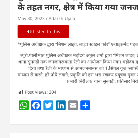
के तहत नगर, क्षेत्र में किया गया
May 30, 2023
Adarsh Ujala
🔊 Listen to this
*पुलिस अधीक्षक द्वारा “मिशन लाइव, लाइव स्टाइल फॉर” एन्वाइरन्मेंट प
ब्यूरो,पीलीभीत पुलिस अधीक्षक महोदय अतुल शर्मा द्वारा “मिशन लाइव, ला
थाना सुनगढ़ी तक जनजागरूकता रैली का आयोजन किया गया। महोदय द्वा
दिया तथा रैली के माध्यम से आमजनमानस को 1.सिंगल यूज प्लास्टिक
माध्यम से करने, हरे पौधे लगाने, प्रकृति को हरा भरा रखकर प्रदूषण मुक्त 
प्रभारी निरीक्षक थाना सुनगढी, प्रतिसार
Post Views:
304
W
F
T
Li
E
S
h
a
w
n
m
h
at
c
itt
k
ai
ar
s
e
er
e
l
e