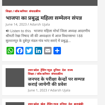
शिक्षा / जॉब करियर
संपादकीय
भाजपा का प्रबुद्ध महिला सम्मेलन संपन्न
June 14, 2023
Adarsh Ujala
🔊 Listen to this भाजपा महिला मोर्चा जिला अध्यक्ष आदरणीय
श्रीमती रेखा निषाद जी की अध्यक्षता में आज विधानसभा 188
सुल्तानपुर के दुबेपुर मंडल गांव भांए सराऐ में प्रबुद्ध…
W
F
T
Li
E
S
h
a
w
n
m
h
at
c
itt
k
ai
ar
s
e
उत्तर प्रदेश
er
ट्रेंडिंग न्यूज़
e
l
दुनिया
e
देश
राज्य
शिक्षा / जॉब करियर
संपादकीय
A
b
dI
जनपद के परीक्षा केन्द्रों पर सम्पन्न
कराई जायेगी की प्रवेश
p
o
n
June 1, 2023
Adarsh Ujala
p
o
k
उत्तर प्रदेश
खेल
ट्रेंडिंग न्यूज़
दुनिया
देश
बाराबंकी