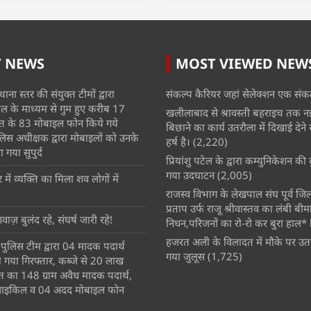
T NEWS
MOST VIEWED NEW
ाना स्तर की संयुक्त टीमों द्वारा
संकल्प कैरियर जहां सेलेक्शन एक संकल
 के माध्यम से गुम हुए करीब 17
खलीलाबाद से श्रावस्ती बहराइच तक न
त के 83 मोबाइल फोन किये गये
बिछाने का कार्य उतरौला में दिखाई देने से क
िस अधीक्षक द्वारा मोबाइलों को उनके
हर्ष है।
(2,220)
 गया सुपुर्द
प्रियांशु पटेल के द्वारा कम्युनिकेशन क
गया उदघाटन
(2,005)
ें व्यक्ति का मिला शव लोगों में
राजस्व विभाग के लेखपाल संघ पूर्व जिला 
प्रताप उर्फ राजू श्रीवास्तव का लंबी बीम
वाज़ बुलंद रहे, संघर्ष जारी रहे!
निधन,परिजनों का रो-रो कर बुरा हाल* 
हजरत अली के विलादत में मौके पर उतर
ुलिस टीम द्वारा 04 मादक पदार्थ
गया जुलूस
(1,725)
ा गया गिरफ्तार, कब्जे से 20 लाख
कीमत का 148 ग्राम अवैध मादक पदार्थ,
ाइकिल व 04 अदद मोबाइल फोन