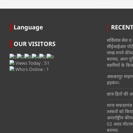
Language
RECEN
सर्विलांस सेल व थ
OUR VISITORS
सीईआईआर पोर्टल
लाख रुपये कीम
बरामद, अपर पुल
Views Today : 51
स्वामियों के किया
Who's Online : 1
अकबरपुर माइनर म
हड़कंप।
छात्र हितों की आ
थाना सफदरगंज प
तस्करों को किय
अन्तर्राष्ट्रीय 
02 अदद मोटरस
बरामद-