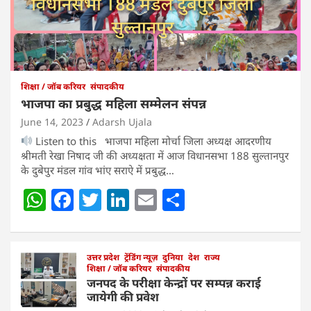
शिक्षा / जॉब करियर
संपादकीय
भाजपा का प्रबुद्ध महिला सम्मेलन संपन्न
June 14, 2023
Adarsh Ujala
Listen to this भाजपा महिला मोर्चा जिला अध्यक्ष आदरणीय
श्रीमती रेखा निषाद जी की अध्यक्षता में आज विधानसभा 188 सुल्तानपुर
के दुबेपुर मंडल गांव भांए सराऐ में प्रबुद्ध…
W
F
T
Li
E
S
h
a
w
n
m
h
at
c
itt
k
ai
ar
s
e
उत्तर प्रदेश
er
ट्रेंडिंग न्यूज़
e
l
दुनिया
e
देश
राज्य
शिक्षा / जॉब करियर
संपादकीय
A
b
dI
जनपद के परीक्षा केन्द्रों पर सम्पन्न कराई
जायेगी की प्रवेश
p
o
n