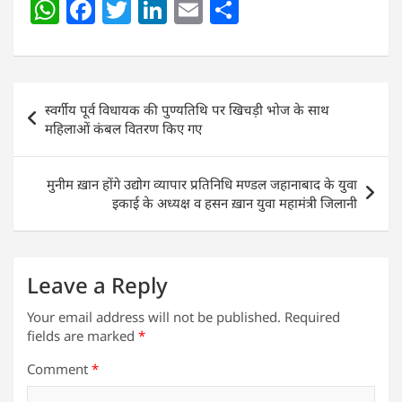
W
F
T
Li
E
S
h
a
w
n
m
h
at
c
itt
k
ai
ar
s
e
er
e
l
e
Post
स्वर्गीय पूर्व विधायक की पुण्यतिथि पर खिचड़ी भोज के साथ
A
b
dI
navigation
महिलाओं कंबल वितरण किए गए
p
o
n
p
o
मुनीम ख़ान होंगे उद्योग व्यापार प्रतिनिधि मण्डल जहानाबाद के युवा
k
इकाई के अध्यक्ष व हसन ख़ान युवा महामंत्री जिलानी
Leave a Reply
Your email address will not be published.
Required
fields are marked
*
Comment
*